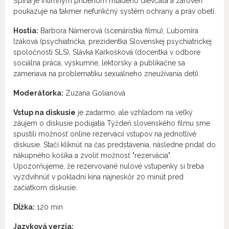
Špina je intímnym príbehom mladého dievčaťa a zároveň
poukazuje na takmer nefunkčný systém ochrany a práv obetí.
Hostia:
Barbora Námerová (scenáristka filmu), Ľubomíra
Izáková (psychiatrička, prezidentka Slovenskej psychiatrickej
spoločnosti SLS), Slávka Karkošková (docentka v odbore
sociálna práca, výskumne, lektorsky a publikačne sa
zameriava na problematiku sexuálneho zneužívania detí).
Moderátorka:
Zuzana Golianová
Vstup na diskusie
je zadarmo, ale vzhľadom na veľký
záujem o diskusie podujatia Týždeň slovenského filmu sme
spustili možnosť online rezervácií vstupov na jednotlivé
diskusie. Stačí kliknúť na čas predstavenia, následne pridať do
nákupného košíka a zvoliť možnosť "rezervácia".
Upozorňujeme, že rezervované nulové vstupenky si treba
vyzdvihnúť v pokladni kina najneskôr 20 minút pred
začiatkom diskusie.
Dĺžka:
120 min
Jazyková verzia: