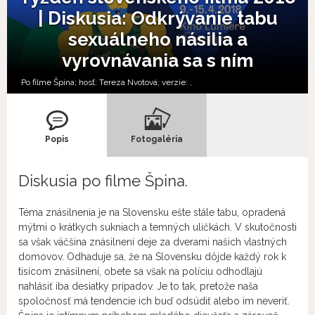
| Diskusia: Odkrývanie tabu
sexuálneho násilia a
vyrovnávania sa s ním
Po filme Špina; hosť: Tereza Nvotová; verzie:
,
Popis
Fotogaléria
Diskusia po filme Špina.
Téma znásilnenia je na Slovensku ešte stále tabu, opradená
mýtmi o krátkych sukniach a temných uličkách. V skutočnosti
sa však väčšina znásilnení deje za dverami našich vlastných
domovov. Odhaduje sa, že na Slovensku dôjde každý rok k
tisícom znásilnení, obete sa však na políciu odhodlajú
nahlásiť iba desiatky prípadov. Je to tak, pretože naša
spoločnosť má tendencie ich buď odsúdiť alebo im neveriť.