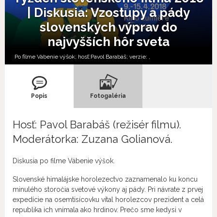
| Diskusia: Vzostupy a pády
slovenských výprav do
najvyšších hôr sveta
Po filme Vábenie výšok; hosť:Pavol Barabáš; verzie:
,
Popis
Fotogaléria
Hosť: Pavol Barabáš (režisér filmu).
Moderátorka: Zuzana Golianová.
Diskusia po filme Vábenie výšok.
Slovenské himalájske horolezectvo zaznamenalo ku koncu
minulého storočia svetové výkony aj pády. Pri návrate z prvej
expedície na osemtisícovku vítal horolezcov prezident a celá
republika ich vnímala ako hrdinov. Prečo sme kedysi v