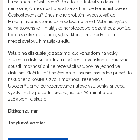
Himalájach udávali trend? Bola to sila kolektívu dokázať
nemožné, či možnosť dostať sa za hranice komunistického
Československa? Dnes nie je problém vycestovať do
Himalájí, napriek tomu už neudávame trend. Vábenie výšok
sa na slovenské himalájske horolezectvo pozerá cez pohľad
horolezeckej generácie, vďaka ktorej sme kedysi patrili
medzi svetovú himalájsku elitu.
Vstup na diskusie
je zadarmo, ale vzhľadom na veľký
záujem o diskusie podujatia Týždeň slovenského filmu sme
spustili možnosť online rezervácií vstupov na jednotlivé
diskusie. Stačí kliknúť na čas predstavenia, následne pridať do
nákupného košíka a zvoliť možnosť "rezervácia".
Upozorňujeme, že rezervované nulové vstupenky si treba
vyzdvihnúť v pokladni kina najneskôr 20 minút pred
začiatkom diskusie.
Dĺžka:
120 min
Jazyková verzia:
-