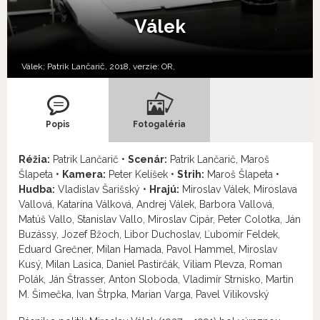
Válek
Válek; Patrik Lančarič, 2018, verzie:
OR,
Popis
Fotogaléria
Réžia:
Patrik Lančarič •
Scenár:
Patrik Lančarič, Maroš
Šlapeta •
Kamera:
Peter Kelíšek •
Strih:
Maroš Šlapeta •
Hudba:
Vladislav Šarišský •
Hrajú:
Miroslav Válek, Miroslava
Vallová, Katarína Válková, Andrej Válek, Barbora Vallová,
Matúš Vallo, Stanislav Vallo, Miroslav Cipár, Peter Colotka, Ján
Buzássy, Jozef Bžoch, Libor Duchoslav, Ľubomír Feldek,
Eduard Grečner, Milan Hamada, Pavol Hammel, Miroslav
Kusý, Milan Lasica, Daniel Pastirčák, Viliam Plevza, Roman
Polák, Ján Štrasser, Anton Sloboda, Vladimír Strnisko, Martin
M. Šimečka, Ivan Štrpka, Marian Varga, Pavel Vilikovský