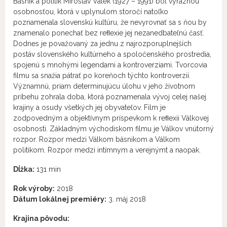
Básnik a politik Miroslav Válek (1927 – 1991) bol výraznou
osobnosťou, ktorá v uplynulom storočí natoľko
poznamenala slovenskú kultúru, že nevyrovnať sa s ňou by
znamenalo ponechať bez reﬂexie jej nezanedbateľnú časť.
Dodnes je považovaný za jednu z najrozporuplnejších
postáv slovenského kultúrneho a spoločenského prostredia,
spojenú s mnohými legendami a kontroverziami. Tvorcovia
filmu sa snažia pátrať po koreňoch týchto kontroverzií.
Významnú, priam determinujúcu úlohu v jeho životnom
príbehu zohrala doba, ktorá poznamenala vývoj celej našej
krajiny a osudy všetkých jej obyvateľov. Film je
zodpovedným a objektívnym príspevkom k reﬂexii Válkovej
osobnosti. Základným východiskom filmu je Válkov vnútorný
rozpor. Rozpor medzi Válkom básnikom a Válkom
politikom. Rozpor medzi intímnym a verejnýmt a naopak.
Dĺžka:
131 min
Rok výroby:
2018
Dátum lokálnej premiéry:
3. máj 2018
Krajina pôvodu: