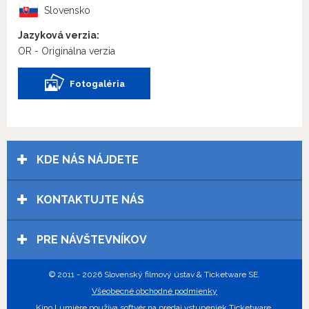
Slovensko
Jazyková verzia:
OR - Originálna verzia
Fotogaléria
KDE NÁS NÁJDETE
KONTAKTUJTE NÁS
PRE NÁVŠTEVNÍKOV
© 2011 - 2026 Slovenský filmový ústav & Ticketware SE.
Všeobecné obchodné podmienky
Kino Lumière používa
softvér na predaj vstupeniek Ticketware
.