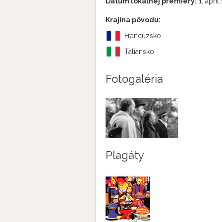
Dátum lokálnej premiéry:
1. apríl
Krajina pôvodu:
Francúzsko
Taliansko
Fotogaléria
Plagáty