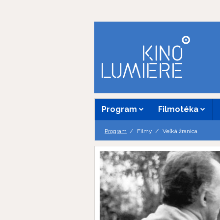
Program
Filmotéka
Program
Filmy
Veľká žranica