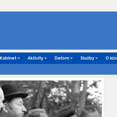
Kabinet
Aktivity
Deťom
Služby
O ki