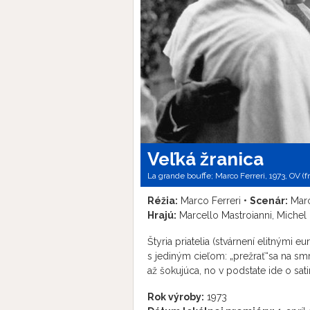
Veľká žranica
La grande bouffe; Marco Ferreri, 1973, OV (fran
Réžia:
Marco Ferreri •
Scenár:
Marc
Hrajú:
Marcello Mastroianni, Michel 
Štyria priatelia (stvárnení elitnými 
s jediným cieľom: „prežrať“sa na smr
až šokujúca, no v podstate ide o s
Rok výroby:
1973