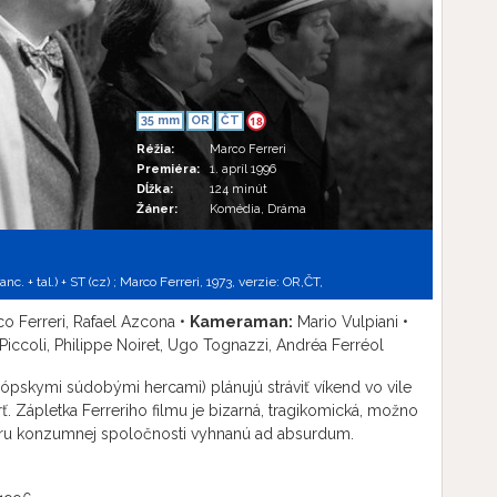
35 mm
OR
ČT
18
Réžia:
Marco Ferreri
Premiéra:
1. apríl 1996
Dĺžka:
124 minút
Žáner:
Komédia, Dráma
c. + tal.) + ST (cz) ; Marco Ferreri, 1973, verzie:
OR,
ČT,
o Ferreri, Rafael Azcona •
Kameraman:
Mario Vulpiani •
Piccoli, Philippe Noiret, Ugo Tognazzi, Andréa Ferréol
európskymi súdobými hercami) plánujú stráviť víkend vo vile
ť. Zápletka Ferreriho filmu je bizarná, tragikomická, možno
atiru konzumnej spoločnosti vyhnanú ad absurdum.