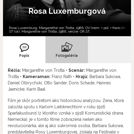
Rosa Luxemburgová
Rosa Luxemburg; Margarethe von Trotta, 1986, OV (nem. + poľ. + franc.) +
ST (sk); Margarethe von Trotta, 1986, verzie:
OR,
ST,
Popis
Fotogaléria
Réžia:
Margarethe von Trotta •
Scenár:
Margarethe von
Trotta •
Kameraman:
Franz Rath •
Hrajú:
Barbara Sukowa,
Daniel Olbrychski, Otto Sander, Doris Schade, Hannes
Jaenicke, Karin Baal
Film je skôr portrétom ako historickou analýzou. Žena, ktorá
založila spolu s Karlom Liebknechtom v roku 1916
Spartakusbund (z ktorého vzniká v 1918 Komunistická strana
Nemecka), je v tomto filme zobrazená nielen ako
revolucionárka, ale aj ako súkromná osoba. Barbara Sukowa,
predstaviteľka Rosy Luxemburgovej, získala na Festivale v