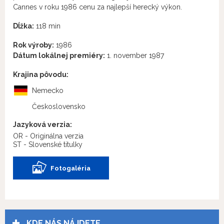
Cannes v roku 1986 cenu za najlepší herecký výkon.
Dĺžka:
118 min
Rok výroby:
1986
Dátum lokálnej premiéry:
1. november 1987
Krajina pôvodu:
Nemecko
Československo
Jazyková verzia:
OR - Originálna verzia
ST - Slovenské titulky
Fotogaléria
KDE NÁS NÁJDETE