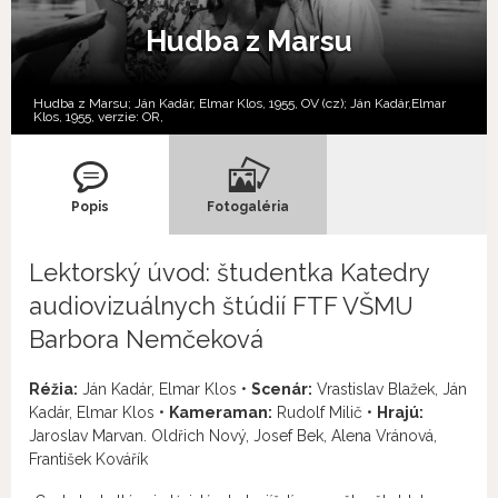
Hudba z Marsu
Hudba z Marsu; Ján Kadár, Elmar Klos, 1955, OV (cz); Ján Kadár,Elmar
Klos, 1955, verzie:
OR,
Popis
Fotogaléria
Lektorský úvod: študentka Katedry
audiovizuálnych štúdií FTF VŠMU
Barbora Nemčeková
Réžia:
Ján Kadár, Elmar Klos •
Scenár:
Vrastislav Blažek, Ján
Kadár, Elmar Klos •
Kameraman:
Rudolf Milič •
Hrajú:
Jaroslav Marvan. Oldřich Nový, Josef Bek, Alena Vránová,
František Kovářík