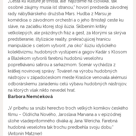
„Cesta ku kultúre je tŕnistá, ale 'najíždíme na člověka', tak
osobné záujmy musia ísť stranou,“ hovorí predseda závodnej
rady nábytkárskeho družstva Mars. Hudba z Marsu je
komédioa o závodnom orchestri a o jeho (tŕnistej) ceste ku
sláve, na začiatku ktorej stojí ilúzia. Skĺbením kritiky
veľkolepých, ale prázdnych fráz a gest, za ktorými sa skrýva
predstieranie, štylizácie reality, prekračujúcej hranicu
manipulácie s cieľom vytvoriť „na oko“ ilúziu idylického
kolektivizmu, hudobných vystúpení a gagov Kadár s Klosom
a Blažekom vytvorili farebnú hudobnú veselohru
popretkávanú satirou a sarkazmom. Scenár vychádza z
krátkej novinovej správy: Továreň na výrobu hudobných
nástrojov v západočeskom meste Kraslice venovala akémusi
odborárskemu zariadeniu celú výbavu hudobných nástrojov,
na ktorých však nikto nevedel hrať.
Barbora Nemčeková
„V príbehu sa snúbi herectvo troch veľkých komikov českého
filmu – Oldřicha Nového, Jaroslava Marvana a v epizódnej
úlohe všadeprítomného diváka aj Jana Wericha. Farebná
hudobná veselohra tak trochu predbehla svoju dobu.“
(Antonín Matzner)