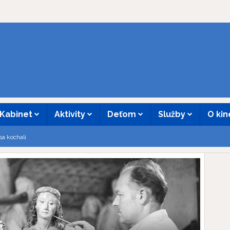
Kabinet
Aktivity
Deťom
Služby
O ki
a kochali