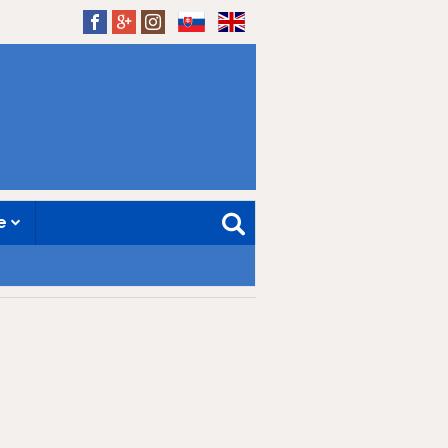
SK
EN
ne