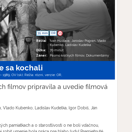
35 mm
OR
15
Réžia:
Ivan Húšťava, Jaroslav Pogran, Vlado
Kubenko, Ladislav Kudelka
Dĺžka:
70 minút
Žáner:
Pásmo krátkych filmov, Dokumentárny
e sa kochali
 1989, OV (sk); Réžia: rôzni, verzie:
OR,
filmov pripravila a uvedie filmová
n, Vlado Kubenko, Ladislav Kudelka, Igor Dobiš, Ján
ých pamiatkach a o starostlivosti o ne boli vďačnou,
aj robiť umenie bola práca pre blaho ľudu! Premietnuté