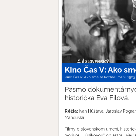
Kino Čas V: Ako sm
Kino Čas V: Ako sme sa kochali; rôzni, 1963 –
Pásmo dokumentárnych 
historička Eva Filová.
Réžia:
Ivan Húšťava, Jaroslav Pogra
Mančuška
Filmy o slovenskom umení, historick
tvorivou i „únikovou“ oblasťou. Veď 