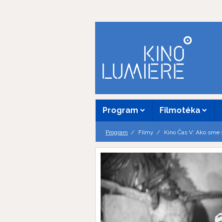
Program
Filmotéka
Program
Filmy
Kino Čas V: Ako sme s