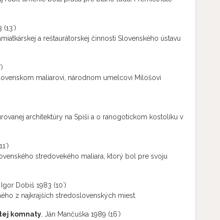
 (13´)
iatkárskej a reštaurátorskej činnosti Slovenského ústavu
)
ovenskom maliarovi, národnom umelcovi Milošovi
vanej architektúry na Spiši a o ranogotickom kostolíku v
1´)
venského stredovekého maliara, ktorý bol pre svoju
, Igor Dobiš 1983 (10´)
ného z najkrajších stredoslovenských miest.
stej komnaty
, Ján Mančuška 1989 (16´)