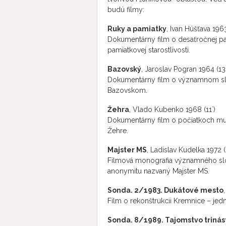
budú filmy:
Ruky a pamiatky
, Ivan Húšťava 1963
Dokumentárny film o desaťročnej pam
pamiatkovej starostlivosti.
Bazovský
, Jaroslav Pogran 1964 (13´
Dokumentárny film o významnom sl
Bazovskom.
Žehra
, Vlado Kubenko 1968 (11´)
Dokumentárny film o počiatkoch muro
Žehre.
Majster MS
, Ladislav Kudelka 1972 (1
Filmová monografia významného slo
anonymitu nazvaný Majster MS.
Sonda. 2/1983. Dukátové mesto
Film o rekonštrukcii Kremnice – jed
Sonda. 8/1989. Tajomstvo triná