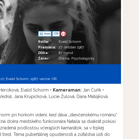
35 mm
OR
12
Réžia:
Evald Schorm
Premiéra:
27. október 1967
Dĺžka:
87 minút
Žáner:
Dráma, Psychologický
cz); Evald Schorm, 1967, verzie:
OR,
Hercíková, Evald Schorm •
Kameraman:
Jan Čuřík •
edral, Jana Krupičková, Lucie Žulová, Dana Matějková,
chorm pri horkom videní, keď dáva „dievčenskému románu“
očná dcéra mestského funkcionára Nataša sa dvakrát pokúsi
radená podlosťou včerajších kamarátok, sa v trpkej
ol trest. Téma pubertálnej opustenosti a zúfalstva ústi do