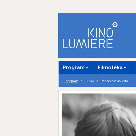
Program
Filmotéka
Program
Filmy
Pět holek na krku