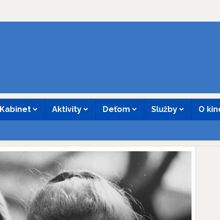
Kabinet
Aktivity
Deťom
Služby
O ki