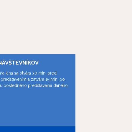
NÁVŠTEVNÍKOV
ňa kina sa otvára 30 min. pred
predstavením a zatvára 15 min. po
ku posledného predstavenia daného