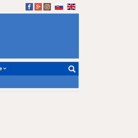
SK
EN
ne