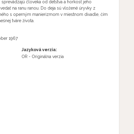
y sprevádzajú človeka od detstva a horkosť jeho
ovedať na ranu ranou. Do deja sú vložené úryvky z
ného s operným manierizmom v miestnom divadle, čím
ešnej tváre života.
óber 1967
Jazyková verzia:
OR - Originálna verzia