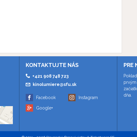
KONTAKTUJTE NÁS
PRE 
Poklad
+421 908 748 723
prvým 
kinolumiere@sfu.sk
začiat
dňa.
Facebook
Instagram
Google+