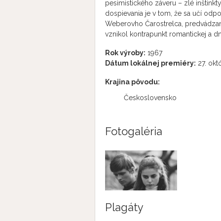
pesimistického záveru – zlé inštinkt
dospievania je v tom, že sa učí odp
Weberovho Čarostrelca, predvádza
vznikol kontrapunkt romantickej a dn
Rok výroby:
1967
Dátum lokálnej premiéry:
27. okt
Krajina pôvodu:
Československo
Fotogaléria
Plagáty