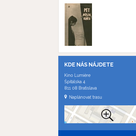
KDE NÁS NÁJDETE
Kino Lumière
Špitálska 4
811 08 Bratislava
Naplánovať trasu