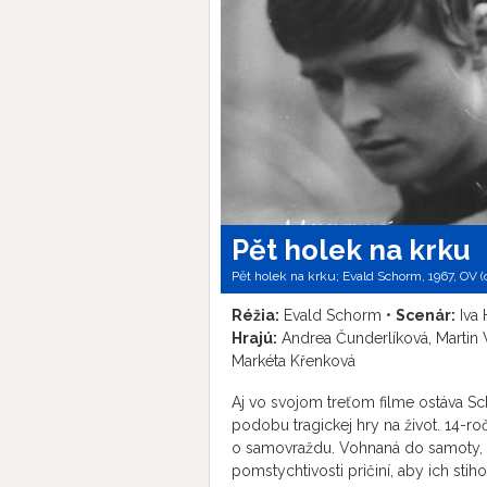
Pět holek na krku
Pět holek na krku; Evald Schorm, 1967, OV (
Réžia:
Evald Schorm •
Scenár:
Iva 
Hrajú:
Andrea Čunderlíková, Martin V
Markéta Křenková
Aj vo svojom treťom filme ostáva S
podobu tragickej hry na život. 14-r
o samovraždu. Vohnaná do samoty, z
pomstychtivosti pričiní, aby ich stih