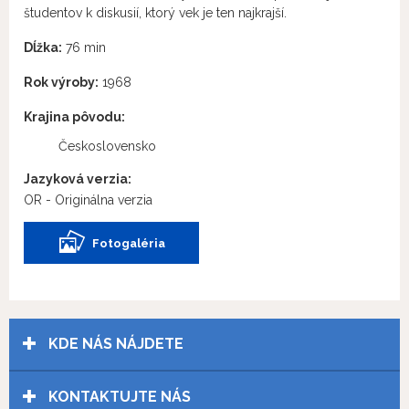
študentov k diskusií, ktorý vek je ten najkrajší.
Dĺžka:
76 min
Rok výroby:
1968
Krajina pôvodu:
Československo
Jazyková verzia:
OR - Originálna verzia
Fotogaléria
KDE NÁS NÁJDETE
KONTAKTUJTE NÁS