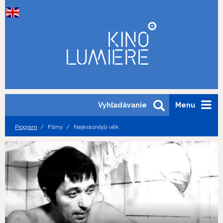
Vyhľadávanie
Menu
Program
Filmy
Nejkrásnější věk