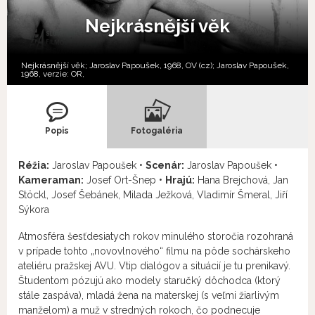
Nejkrásnější věk
Nejkrásnější věk; Jaroslav Papoušek, 1968, OV (cz); Jaroslav Papoušek,
1968, verzie:
OR,
Popis
Fotogaléria
Réžia:
Jaroslav Papoušek •
Scenár:
Jaroslav Papoušek •
Kameraman:
Josef Ort-Šnep •
Hrajú:
Hana Brejchová, Jan
Stöckl, Josef Šebánek, Milada Ježková, Vladimír Šmeral, Jiří
Sýkora
Atmosféra šesťdesiatych rokov minulého storočia rozohraná
v prípade tohto „novovlnového“ filmu na pôde sochárskeho
ateliéru pražskej AVU. Vtip dialógov a situácií je tu prenikavý.
Študentom pózujú ako modely staručký dôchodca (ktorý
stále zaspáva), mladá žena na materskej (s veľmi žiarlivým
manželom) a muž v stredných rokoch, čo podnecuje