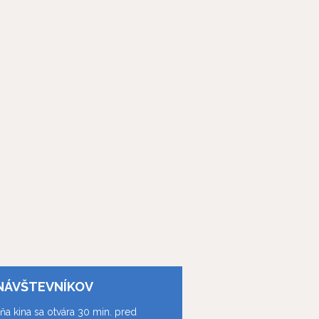
NÁVŠTEVNÍKOV
ňa kina sa otvára 30 min. pred