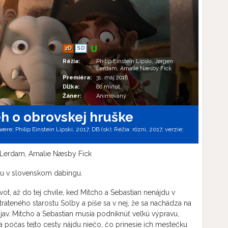
2D
SD
Réžia:
Philip Einstein Lipski, Jørgen
Lerdam, Amalie Næsby Fick
Premiéra:
31. máj 2018
Dĺžka:
80 minút
Žáner:
Animovaný
eh o obrovskej hruške
; Philip Einstein Lipski, 2017, DB (sk); Réžia: rôzni, 2017, verzie:
en Lerdam, Amalie Næsby Fick
nu v slovenskom dabingu.
t, až do tej chvíle, keď Mitcho a Sebastian nenájdu v
 strateného starostu Solby a píše sa v nej, že sa nachádza na
av. Mitcho a Sebastian musia podniknúť veľkú výpravu,
 a počas tejto cesty nájdu niečo, čo prinesie ich mestečku