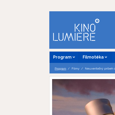
Program
Filmotéka
Program
Filmy
Neuveriteľný príbeh 