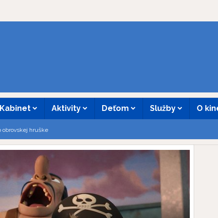
Kabinet
Aktivity
Deťom
Služby
O ki
o obrovskej hruške