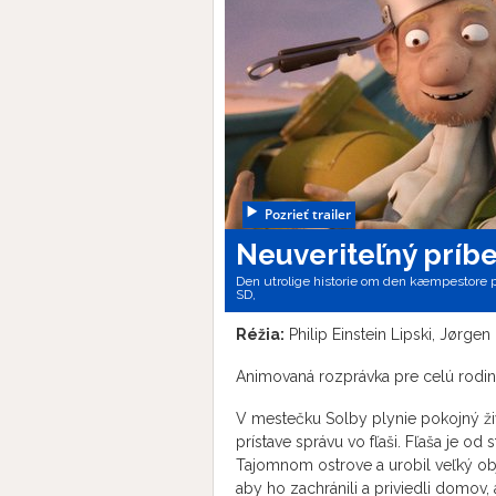
Pozrieť trailer
Neuveriteľný príb
Den utrolige historie om den kæmpestore pære
SD,
Réžia:
Philip Einstein Lipski, Jørg
Animovaná rozprávka pre celú rodi
V mestečku Solby plynie pokojný živo
prístave správu vo fľaši. Fľaša je od
Tajomnom ostrove a urobil veľký obj
aby ho zachránili a priviedli domov,