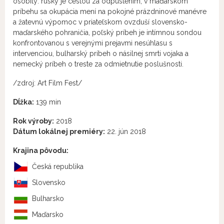
osobitý: ruský je cestou za odpustením, v maďarskom
príbehu sa okupácia mení na pokojné prázdninové manévre
a žatevnú výpomoc v priateľskom ovzduší slovensko-
maďarského pohraničia, poľský príbeh je intímnou sondou
konfrontovanou s verejnými prejavmi nesúhlasu s
intervenciou, bulharský príbeh o násilnej smrti vojaka a
nemecký príbeh o treste za odmietnutie poslušnosti.
/zdroj: Art Film Fest/
Dĺžka:
139 min
Rok výroby:
2018
Dátum lokálnej premiéry:
22. jún 2018
Krajina pôvodu:
Česká republika
Slovensko
Bulharsko
Maďarsko