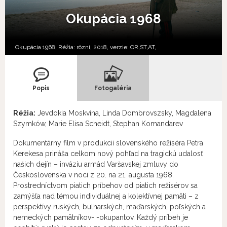
Okupácia 1968
Okupácia 1968; Réžia: rôzni, 2018, verzie:
OR,
ST,
AT,
Popis
Fotogaléria
Réžia:
Jevdokia Moskvina, Linda Dombrovszsky, Magdalena
Szymków, Marie Elisa Scheidt, Stephan Komandarev
Dokumentárny film v produkcii slovenského režiséra Petra
Kerekesa prináša celkom nový pohľad na tragickú udalosť
našich dejín – inváziu armád Varšavskej zmluvy do
Československa v noci z 20. na 21. augusta 1968.
Prostredníctvom piatich príbehov od piatich režisérov sa
zamýšľa nad témou individuálnej a kolektívnej pamäti – z
perspektívy ruských, bulharských, maďarských, poľských a
nemeckých pamätníkov- -okupantov. Každý príbeh je