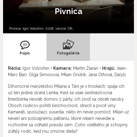
Pivnica
Pivnica; Igor Voloshin, 2018, verzie:
OR,
Popis
Fotogaléria
Réžia:
Igor Voloshin •
Kamera:
Martin Žiaran •
Hrajú:
Jean-
Marc Barr, Olga Simonova, Milan Ondrík, Jana Oľhová, Dalyb
Dlhoročné manželstvo Milana a Táni je v troskách, spája ich
už len jediná dcéra Lenka. Keď sa však šestnásťročná
tínedžerka nevráti domov z párty, ich život sa obráti naruby.
Oboch rodičov pohltí bezmocnosť, strach a pocit viny.
Kamaráti, spolužiaci, susedia, nikto im nevie pomôcť. Milan už
neverí ani policajnému pátraniu, ktoré nikam nevedie a
rozhodne sa odhaliť pravdu sám. Čoho všetkého je schopný
zúfalý rodič, keď mu zmizne dieťa?