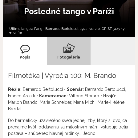
Posledné tango v Paríži
Ultimo tango a Parigi; Bernardo Bertolucci, 1972, verzie:
OR,
ST,
jazyky:
eng
,
fra
Popis
Fotogaléria
Filmotéka | Výročia 100: M. Brando
Réžia:
Bernardo Bertolucci •
Scenár:
Bernardo Bertolucci,
Franco Arcalli •
Kameraman:
Vittorio Storaro •
Hrajú:
Marlon Brando, Maria Schneider, Maria Michi, Marie-Hélène
Breillat
Do hermeticky uzavretého sveta jednej izby, ktorý si dvojica
prenajme kvôli oddávaniu sa milostným hrám, vstupuje tretia
postava – snúbenec hlavnej hrdinky... Jedno