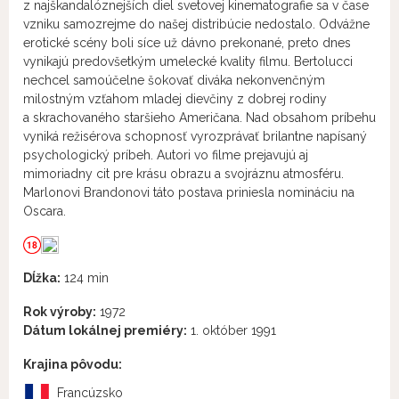
z najškandalóznejších diel svetovej kinematografie sa v čase
vzniku samozrejme do našej distribúcie nedostalo. Odvážne
erotické scény boli síce už dávno prekonané, preto dnes
vynikajú predovšetkým umelecké kvality filmu. Bertolucci
nechcel samoúčelne šokovať diváka nekonvenčným
milostným vzťahom mladej dievčiny z dobrej rodiny
a skrachovaného staršieho Američana. Nad obsahom príbehu
vyniká režisérova schopnosť vyrozprávať brilantne napísaný
psychologický príbeh. Autori vo filme prejavujú aj
mimoriadny cit pre krásu obrazu a svojráznu atmosféru.
Marlonovi Brandonovi táto postava priniesla nomináciu na
Oscara.
Dĺžka:
124 min
Rok výroby:
1972
Dátum lokálnej premiéry:
1. október 1991
Krajina pôvodu:
Francúzsko