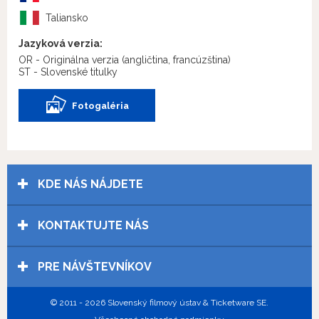
Taliansko
Jazyková verzia:
OR - Originálna verzia
(angličtina, francúzština)
ST - Slovenské titulky
Fotogaléria
KDE NÁS NÁJDETE
KONTAKTUJTE NÁS
PRE NÁVŠTEVNÍKOV
© 2011 - 2026 Slovenský filmový ústav & Ticketware SE.