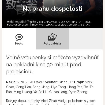
Na prahu dospelosti
致我们终将逝去的青春; Vicki ZHAO Wei, 2013, OV (čín.) + AT + eST,
Festival čínskych filmov; Vicki ZHAO Wei, 2013, verzie:
OR,
ST,
AT,
Popis
Fotogaléria
Voľné vstupenky si môžete vyzdvihnúť
na pokladni kina 30 minút pred
projekciou.
Réžia:
Vicki ZHAO Wei •
Scenár:
Qiang Li •
Hrajú:
Mark
Chao, Geng Han, Song Jiang, Liya Tong, Hong Pan, Bei-Er
Bao, Ming Huang, Ya-Se Liu, C'-šan Jang, Ryan Zheng
Režijný debut herečky Vicki Zhao Wei je príbehom štyroch