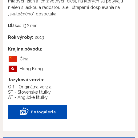
mladých žien a ich životných ciest, na ktorých sa potýkajú
nielen s láskou a radosťou, ale i útrapami dospievania na
„skutočného“ dospeláka.
Dĺžka:
132 min
Rok výroby:
2013
Krajina pôvodu:
Čína
Hong Kong
Jazyková verzia:
OR - Originálna verzia
ST - Slovenské titulky
AT - Anglické titulky
Fotogaléria