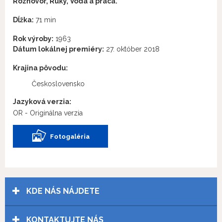
Rozhovor, Ruky, Voda a práca.
Dĺžka:
71 min
Rok výroby:
1963
Dátum lokálnej premiéry:
27. október 2018
Krajina pôvodu:
Československo
Jazyková verzia:
OR - Originálna verzia
Fotogaléria
KDE NÁS NÁJDETE
KONTAKTUJTE NÁS