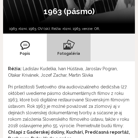
1963 (pásmo)
1963; rôzni, 1963, OV (sk); Réžia: rôzni, 1963, verzie:
OR,
Popis
Fotogaléria
Réžia:
Ladislav Kudelka, Ivan Húšťava, Jaroslav Pogran,
Otakar Krivánek, Jozef Zachar, Martin Slivka
Pri príležitosti Svetového dňa audiovizuálneho dedičstva (27.
október) uvedieme pásmo dokumentárnych filmov z roku
1963, ktoré boli digitálne reštaurované Slovenským filmovým
ústavom. Rok 1963 je možné považovať za zlomový aj v
dejinách slovenskej dokumentárnej tvorby a súčasne je aj
rokom založenia Slovenského filmového ústavu, takže v roku
2018 oslavujeme jeho 55. výročie. Premietnuté budú filmy:
Chlapi z Gaderskej doliny, Kuchári, Predčasná reportáž,