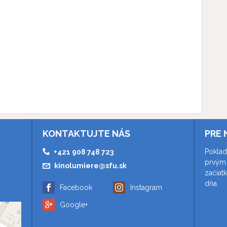
KONTAKTUJTE NÁS
PRE 
Poklad
+421 908 748 723
prvým 
kinolumiere@sfu.sk
začiat
dňa.
Facebook
Instagram
Google+