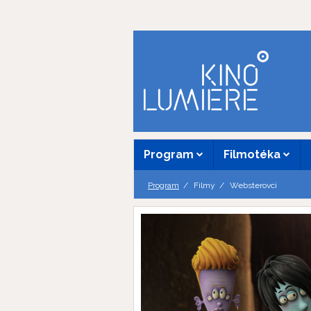
Program
Filmotéka
Program
Filmy
Websterovci