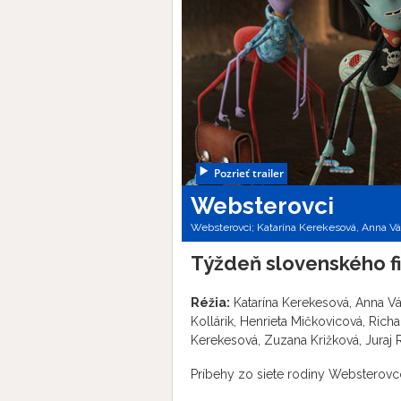
Pozrieť trailer
Websterovci
Websterovci; Katarína Kerekesová, Anna Vá
Týždeň slovenského f
Réžia:
Katarína Kerekesová, Anna V
Kollárik, Henrieta Mičkovicová, Richa
Kerekesová, Zuzana Križková, Juraj
Príbehy zo siete rodiny Websterovc