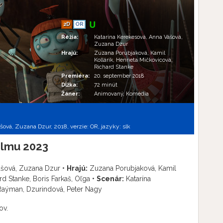
2D
OR
Réžia:
Katarína Kerekesová, Anna Vášová,
Zuzana Dzur
Hrajú:
Zuzana Porubjaková, Kamil
Kollárik, Henrieta Mičkovicová,
Richard Stanke
Premiéra:
20. september 2018
Dĺžka:
72 minút
Žáner:
Animovaný, Komédia
šová, Zuzana Dzur, 2018, verzie:
OR,
jazyky:
slk
ilmu 2023
ášová, Zuzana Dzur •
Hrajú:
Zuzana Porubjaková, Kamil
rd Stanke, Boris Farkaš, Oľga •
Scenár:
Katarína
 Raýman, Dzurindová, Peter Nagy
ov.