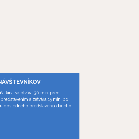
NÁVŠTEVNÍKOV
ňa kina sa otvára 30 min. pred
predstavením a zatvára 15 min. po
ku posledného predstavenia daného