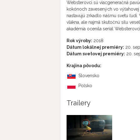
Websterovci sú viacgeneračná pavúč
kokónoch zavesených vo výťahovej s
nastavujú zrkadlo nášmu svetu ľudí.
vlákna, ale najmä skutočnú silu vesel
akadémia ocenila seriál Websterovci
Rok výroby:
2018
Dátum lokálnej premiéry:
20. se
Dátum svetovej premiéry:
20. se
Krajina pôvodu:
Slovensko
Poľsko
Trailery