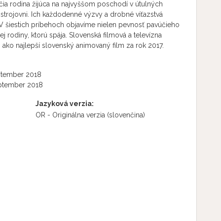
ia rodina žijúca na najvyššom poschodí v útulných
trojovni. Ich každodenné výzvy a drobné víťazstvá
 V šiestich príbehoch objavíme nielen pevnosť pavúčieho
ej rodiny, ktorú spája. Slovenská filmová a televízna
 ako najlepší slovenský animovaný film za rok 2017.
ptember 2018
ptember 2018
Jazyková verzia:
OR - Originálna verzia
(slovenčina)