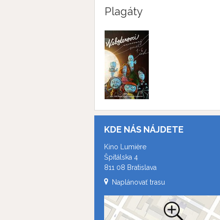
Plagáty
KDE NÁS NÁJDETE
Kino Lumière
Špitálska 4
811 08 Bratislava
Naplánovať trasu