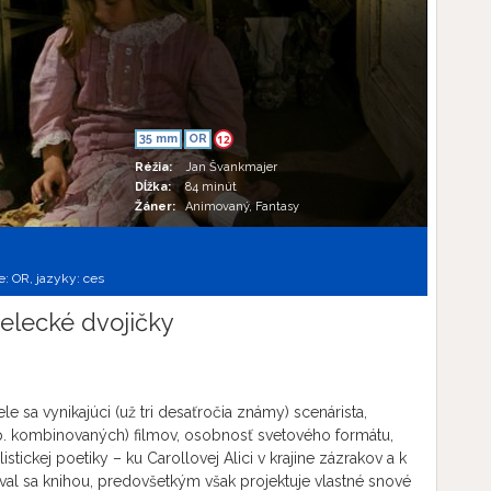
35 mm
OR
12
Réžia:
Jan Švankmajer
Dĺžka:
84 minút
Žáner:
Animovaný, Fantasy
e:
OR,
jazyky:
ces
elecké dvojičky
sa vynikajúci (už tri desaťročia známy) scenárista,
íp. kombinovaných) filmov, osobnosť svetového formátu,
stickej poetiky – ku Carollovej Alici v krajine zázrakov a k
oval sa knihou, predovšetkým však projektuje vlastné snové