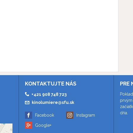
KONTAKTUJTE NÁS
PRE 
Poklad
+421 908 748 723
prvým 
kinolumiere@sfu.sk
začiat
dňa.
Facebook
Instagram
Google+