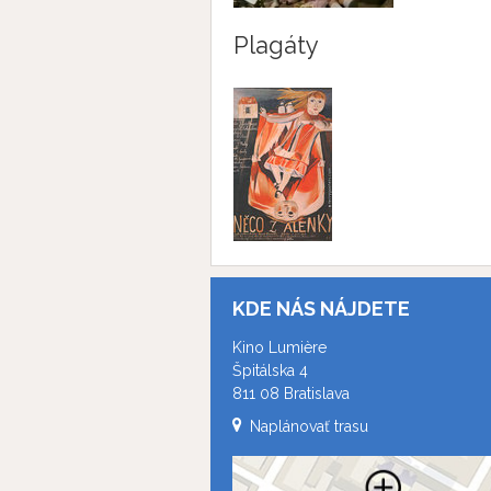
Plagáty
KDE NÁS NÁJDETE
Kino Lumière
Špitálska 4
811 08 Bratislava
Naplánovať trasu