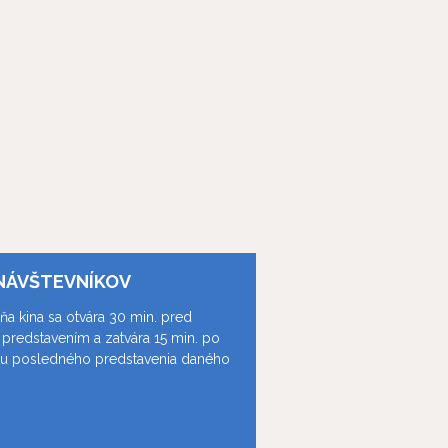
NÁVŠTEVNÍKOV
ňa kina sa otvára 30 min. pred
predstavením a zatvára 15 min. po
ku posledného predstavenia daného