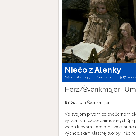
Niečo z Alenky
Něco z Alenky; Jan Švankmajer, 1987, verzi
Herz/Švankmajer : Um
Réžia:
Jan Švankmajer
Vo svojom prvom celovečernom diele 
výtvarník a režisér animovaných (pr
vracia k dvom zdrojom svojej surreali
východiskám vlastnej tvorby. Inšpir