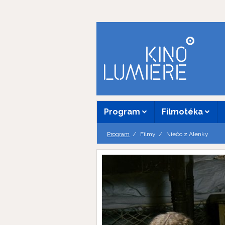
Program
Filmotéka
Program
Filmy
Niečo z Alenky