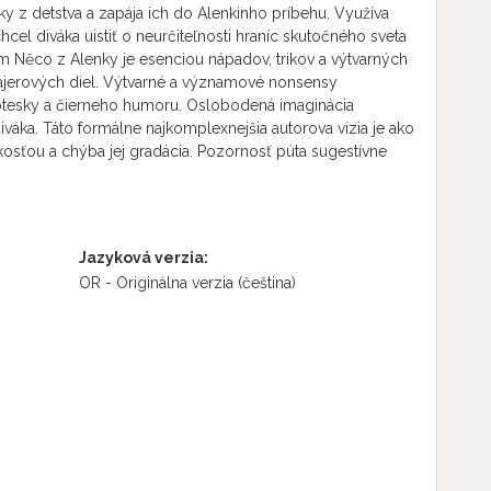
ky z detstva a zapája ich do Alenkinho príbehu. Využíva
cel diváka uistiť o neurčiteľnosti hraníc skutočného sveta
lm Něco z Alenky je esenciou nápadov, trikov a výtvarných
jerových diel. Výtvarné a významové nonsensy
otesky a čierneho humoru. Oslobodená imaginácia
váka. Táto formálne najkomplexnejšia autorova vízia je ako
osťou a chýba jej gradácia. Pozornosť púta sugestívne
Jazyková verzia:
OR - Originálna verzia
(čeština)