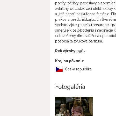
pocity, zážitky, predstavy a spomien
zvláštny odcudzovací efekt, akoby ch
a „reálneho“ neskutočna fantázie. Fi
prvkov z predchádzajúcich Švankma
vychádzajú z princípu absurdnej gr
smeruje k oslobodeniu imaginácie di
celovečerný film zaťažená epizodick
pôsobiaca zvuková partitúra.
Rok výroby:
1987
Krajina pôvodu:
Česká republika
Fotogaléria