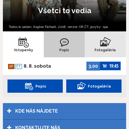
Všetci to vedia
Todos lo saben; Asghar Farhadi, 2018, verzie:
OR,
ČT,
jazyky:
spa
Vstupenky
Popis
Fotogaléria
19:45
8. 8. sobota
3,00
2D
ČT
Popis
Fotogaléria
KDE NÁS NÁJDETE
KONTAKTUJTE NÁS