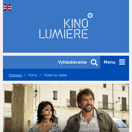
Vyhľadávanie
Menu
Program
Filmy
Všetci to vedia