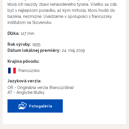
ktorá ich navždy zbaví nenávideného tyrana. Všetko sa zdá
byť v najlepšom poriadku, až kým mŕtvola, ktorú hodili do
bazéna, nezmizne. Uvádzame v spolupráci s francúzsky
inštitútom na Slovensku.
Dĺžka:
117 min
Rok výroby:
1955
Dátum lokálnej premiéry:
24. máj 2019
Krajina pôvodu:
Francúzsko
Jazyková verzia:
OR - Originálna verzia
(francúzština)
AT - Anglické titulky
Fotogaléria