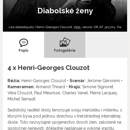
Diabolské ženy
Les diaboliques; Henri-Georges Clouzot, 1955, verzie:
OR,
AT,
jazyky:
fra
Popis
Fotogaléria
4 x Henri-Georges Clouzot
Réžia:
Henri-Georges Clouzot •
Scenár:
Jérôme Géronimi •
Kameraman:
Armand Thirard •
Hrajú:
Simone Signoret,
Véra Clouzot, Paul Meurisse, Charles Vanel, Pierre Larquey,
Michel Serrault
Sadistický riaditeľ školy terorizuje svoju manželku i milenku, s
ktorými býva pod jednou strechou v treťotriednej internátnej
škole. Toto nezvyčajné spojenectvo dvoch žien, založené na
spoločnej nenávisti, dôkladne naplánuje a vykoná vraždu,