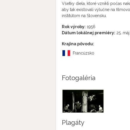
Všetky diela, ktoré vznikli počas n
aby tak existovali výlučne na film
inštitútom na Slovensku.
Rok výroby:
1956
Dátum lokálnej premiéry:
25. máj
Krajina pôvodu:
Francúzsko
Fotogaléria
Plagáty