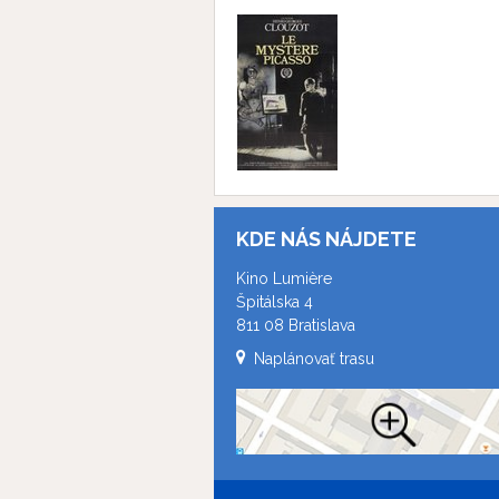
KDE NÁS NÁJDETE
Kino Lumière
Špitálska 4
811 08 Bratislava
Naplánovať trasu