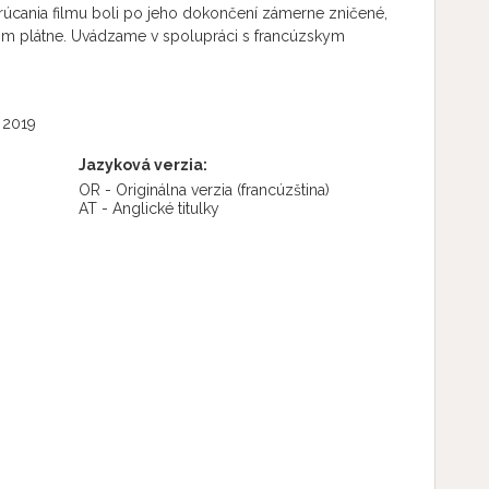
akrúcania filmu boli po jeho dokončení zámerne zničené,
ovom plátne. Uvádzame v spolupráci s francúzskym
 2019
Jazyková verzia:
OR - Originálna verzia
(francúzština)
AT - Anglické titulky