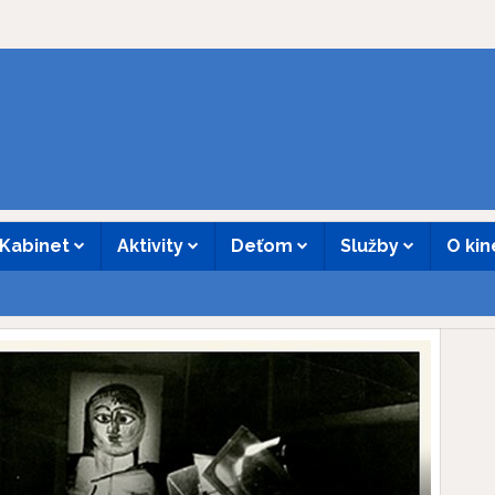
Kabinet
Aktivity
Deťom
Služby
O ki