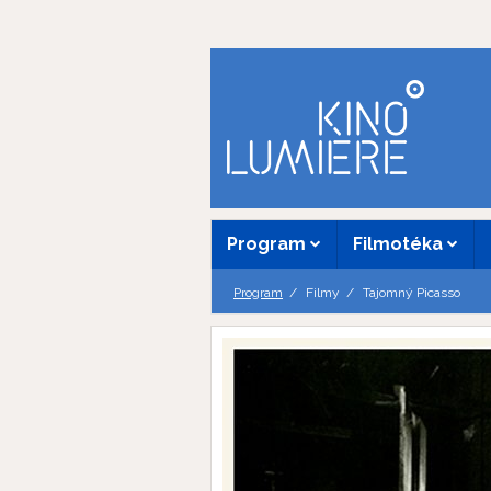
Program
Filmotéka
Program
Filmy
Tajomný Picasso