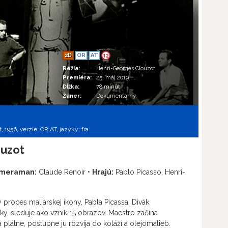
2D
OR
AT
12
Réžia:
Henri-Georges Clouzot
Premiéra:
25. máj 2019
Dĺžka:
78 minút
Žáner:
Dokumentárny
, 1956, verzie:
OR,
AT,
jazyky:
fra
ouzot
meraman:
Claude Renoir •
Hrajú:
Pablo Picasso, Henri-
proces maliarskej ikony, Pabla Picassa. Divák,
y, sleduje ako vznik 15 obrazov. Maestro začína
plátne, postupne ju rozvíja do koláží a olejomalieb.