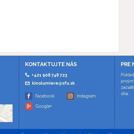
KONTAKTUJTE NÁS
PRE 
Poklad
+421 908 748 723
prvým 
kinolumiere@sfu.sk
začiat
dňa.
Facebook
Instagram
Google+