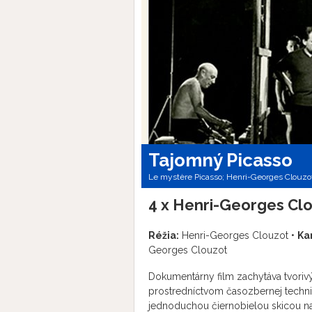
Tajomný Picasso
Le mystère Picasso; Henri-Georges Clouzot
4 x Henri-Georges Cl
Réžia:
Henri-Georges Clouzot •
Ka
Georges Clouzot
Dokumentárny film zachytáva tvorivý 
prostredníctvom časozbernej technik
jednoduchou čiernobielou skicou na 