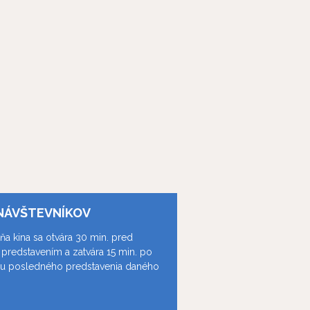
NÁVŠTEVNÍKOV
ňa kina sa otvára 30 min. pred
predstavením a zatvára 15 min. po
ku posledného predstavenia daného