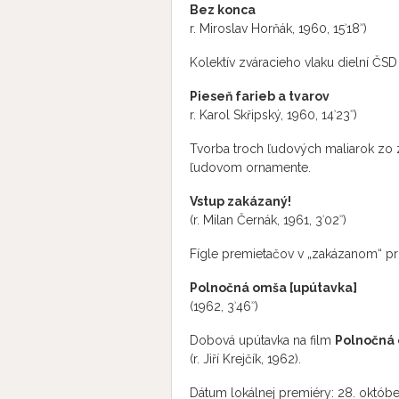
Bez konca
r. Miroslav Horňák, 1960, 15ʾ18ʾʾ)
Kolektív zváracieho vlaku dielní ČSD
Pieseň farieb a tvarov
r. Karol Skřipský, 1960, 14ʾ23ʾʾ)
Tvorba troch ľudových maliarok zo 
ľudovom ornamente.
Vstup zakázaný!
(r. Milan Černák, 1961, 3ʾ02ʾʾ)
Fígle premietačov v „zakázanom“ pri
Polnočná omša [upútavka]
(1962, 3ʾ46ʾʾ)
Dobová upútavka na film
Polnočná
(r. Jiří Krejčík, 1962).
Dátum lokálnej premiéry: 28. októb