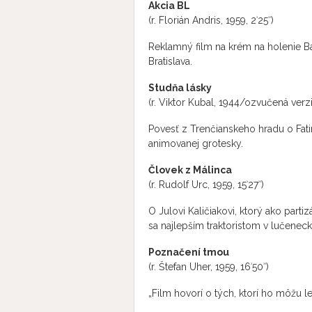
Akcia BL
(r. Florián Andris, 1959, 2ʾ25ʾʾ)
Reklamný film na krém na holenie Ba
Bratislava.
Studňa lásky
(r. Viktor Kubal, 1944/ozvučená verzia
Povesť z Trenčianskeho hradu o Fat
animovanej grotesky.
Človek z Málinca
(r. Rudolf Urc, 1959, 15ʾ27ʾʾ)
O Julovi Kaličiakovi, ktorý ako partiz
sa najlepším traktoristom v lučenec
Poznačení tmou
(r. Štefan Uher, 1959, 16ʾ50ʾʾ)
„Film hovorí o tých, ktorí ho môžu l