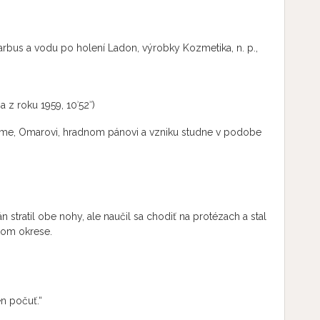
rbus a vodu po holení Ladon, výrobky Kozmetika, n. p.,
 z roku 1959, 10ʾ52ʾʾ)
ime, Omarovi, hradnom pánovi a vzniku studne v podobe
án stratil obe nohy, ale naučil sa chodiť na protézach a stal
kom okrese.
en počuť.“