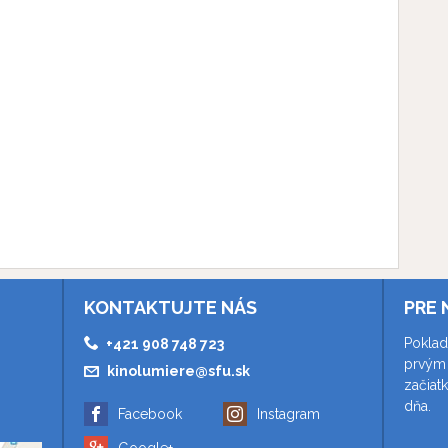
KONTAKTUJTE NÁS
PRE 
Poklad
+421 908 748 723
prvým 
kinolumiere@sfu.sk
začiat
dňa.
Facebook
Instagram
Google+