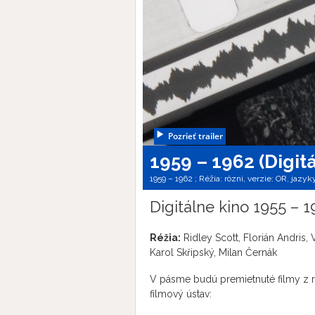
Pozrieť trailer
1959 – 1962 (Digit
1959 – 1962 ; Réžia: rôzni, verzie:
OR,
jazyk
Digitálne kino 1955 – 1
Réžia:
Ridley Scott, Florián Andris, 
Karol Skřipský, Milan Černák
V pásme budú premietnuté filmy z ro
filmový ústav: