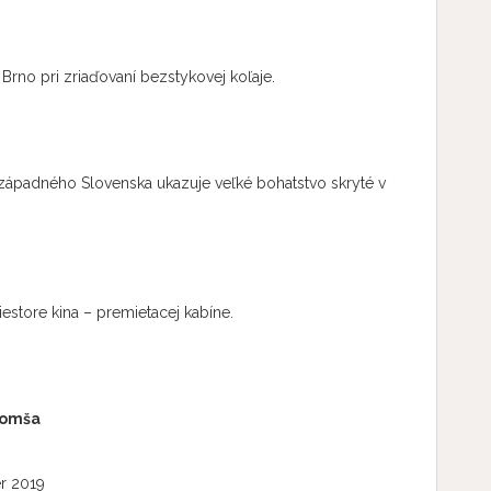
 Brno pri zriaďovaní bezstykovej koľaje.
západného Slovenska ukazuje veľké bohatstvo skryté v
estore kina – premietacej kabíne.
 omša
er 2019