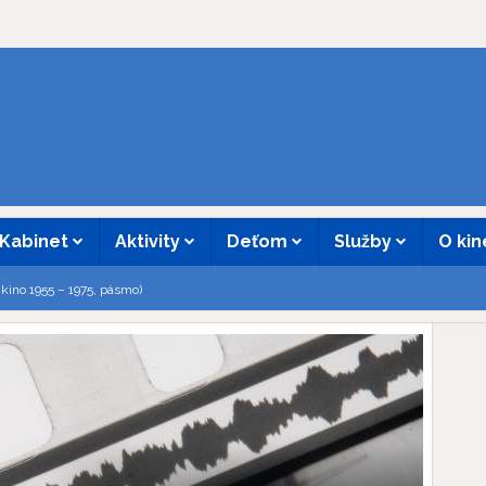
Kabinet
Aktivity
Deťom
Služby
O ki
 kino 1955 – 1975, pásmo)