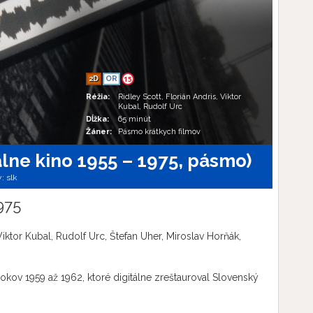
2D
OR
15
Réžia:
Ridley Scott, Florián Andris, Viktor
Kubal, Rudolf Urc
Dĺžka:
65 minút
Žáner:
Pásmo krátkych filmov
álne kino 1955 – 1975, pásmo)
y:
slk
975
Viktor Kubal, Rudolf Urc, Štefan Uher, Miroslav Horňák,
kov 1959 až 1962, ktoré digitálne zreštauroval Slovenský