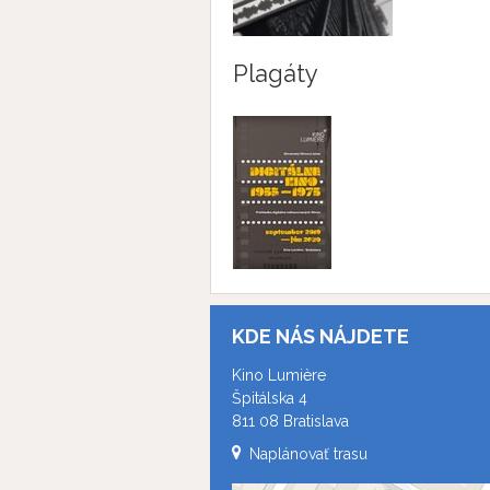
Plagáty
KDE NÁS NÁJDETE
Kino Lumière
Špitálska 4
811 08 Bratislava
Naplánovať trasu