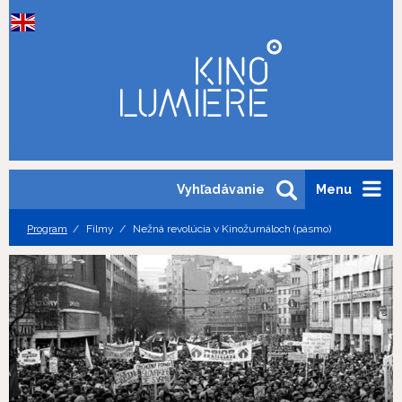
Vyhľadávanie
Menu
Program
Filmy
Nežná revolúcia v Kinožurnáloch (pásmo)