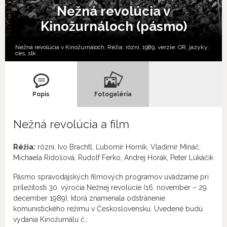
Nežná revolúcia v
Kinožurnáloch (pásmo)
Nežná revolúcia v Kinožurnáloch; Réžia: rôzni, 1989, verzie:
OR,
jazyky:
ces
,
slk
Popis
Fotogaléria
Nežná revolúcia a film
Réžia:
rôzni, Ivo Brachtl, Ľubomír Horník, Vladimír Mináč,
Michaela Ridošová, Rudolf Ferko, Andrej Horák, Peter Lukáčik
Pásmo spravodajských filmových programov uvádzame pri
príležitosti 30. výročia Nežnej revolúcie (16. november – 29.
december 1989), ktorá znamenala odstránenie
komunistického režimu v Československu. Uvedené budú
vydania Kinožurnálu č.: