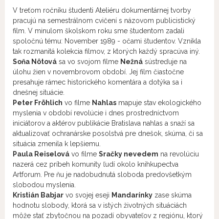
V treťom ročníku študenti Ateliéru dokumentárnej tvorby
pracujú na semestrálnom cvičení s názovom publicistický
film. V minulom školskom roku sme študentom zadali
spoločnú tému: November 1989 - očami študentov. Vznikla
tak rozmanitá kolekcia filmov, z ktorých každý spracúva iný.
Soňa Nôtová
sa vo svojom filme
Nežná
sústreďuje na
úlohu žien v novembrovom období. Jej film čiastočne
presahuje rámec historického komentára a dotýka sa i
dnešnej situácie.
Peter Fröhlich
vo filme
Nahlas
mapuje stav ekologického
myslenia v období revolúcie i dnes prostredníctvom
iniciátorov a aktérov publikácie Bratislava nahlas a snaží sa
aktualizovať ochranárske posolstvá pre dnešok, skúma, či sa
situácia zmenila k lepšiemu.
Paula Reiselová
vo filme
Sračky nevedem
na revolúciu
nazerá cez príbeh komunity ľudí okolo knihkupectva
Artforum. Pre ňu je nadobudnutá sloboda predovšetkým
slobodou myslenia.
Kristián Babjar
vo svojej eseji
Mandarínky
zase skúma
hodnotu slobody, ktorá sa v istých životných situáciách
môže stať zbytočnou na pozadí obyvateľov z regiónu, ktorý