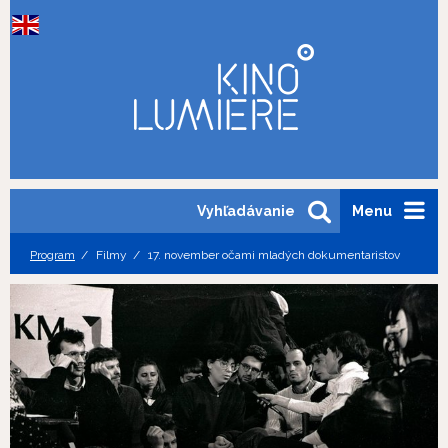
Vyhľadávanie
Menu
Program
Filmy
17. november očami mladých dokumentaristov