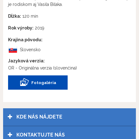
je rodiskom aj Vasiľa Biľaka.
Dĺžka:
120 min
Rok výroby:
2019
Krajina pôvodu:
Slovensko
Jazyková verzia:
OR - Originálna verzia
(slovenčina)
Fotogaléria
KDE NÁS NÁJDETE
KONTAKTUJTE NÁS