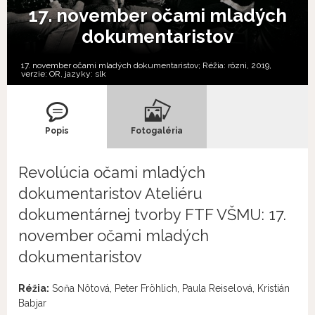
17. november očami mladých
dokumentaristov
17. november očami mladých dokumentaristov; Réžia: rôzni, 2019,
verzie:
OR,
jazyky:
slk
Popis
Fotogaléria
Revolúcia očami mladých
dokumentaristov Ateliéru
dokumentárnej tvorby FTF VŠMU: 17.
november očami mladých
dokumentaristov
Réžia:
Soňa Nôtová, Peter Fröhlich, Paula Reiselová, Kristián
Babjar