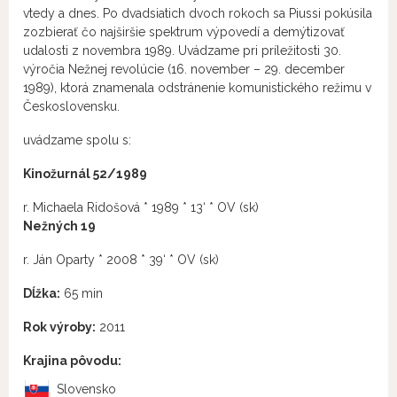
vtedy a dnes. Po dvadsiatich dvoch rokoch sa Piussi pokúsila
zozbierať čo najširšie spektrum výpovedí a demýtizovať
udalosti z novembra 1989. Uvádzame pri príležitosti 30.
výročia Nežnej revolúcie (16. november – 29. december
1989), ktorá znamenala odstránenie komunistického režimu v
Československu.
uvádzame spolu s:
Kinožurnál 52/1989
r. Michaela Ridošová * 1989 * 13‘ * OV (sk)
Nežných 19
r. Ján Oparty * 2008 * 39‘ * OV (sk)
Dĺžka:
65 min
Rok výroby:
2011
Krajina pôvodu:
Slovensko