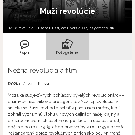
Muži revolúcie
Muži revolúcie; Zuzana Piussi, 2011, verzie:
OR,
jazyky:
ces
,
slk
Popis
Fotogaléria
Nežná revolúcia a film
Réžia:
Zuzana Piussi
Mozaika subjektívnych pohľadov bývalých revolucionárov –
priamych účastníkov a protagonistov Nežnej revolúcie. V
snímke sa Piussi rozhodla pátrať v pamätiach mužov, ktorí
zohrali významnú úlohu v nových dejinách našej krajiny a
prostredníctvom ich osobného pohľadu na udalosti pred,
počas a po roku 1989, až po prvé voľby v roku 1990 prináša
neštandardný obraz revolučných zmien ako boli vnímané