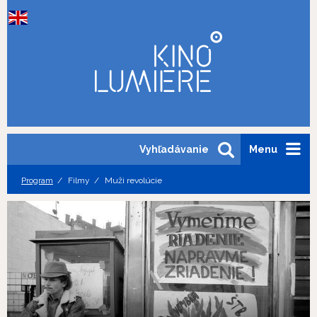
Vyhľadávanie
Menu
Program
Filmy
Muži revolúcie