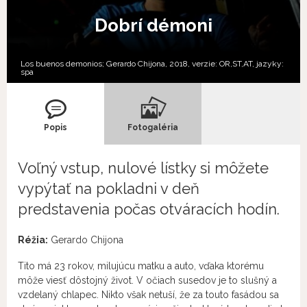
Dobrí démoni
Los buenos demonios; Gerardo Chijona, 2018, verzie:
OR,
ST,
AT,
jazyky:
spa
Popis
Fotogaléria
Voľný vstup, nulové lístky si môžete
vypýtať na pokladni v deň
predstavenia počas otváracích hodín.
Réžia:
Gerardo Chijona
Tito má 23 rokov, milujúcu matku a auto, vďaka ktorému
môže viesť dôstojný život. V očiach susedov je to slušný a
vzdelaný chlapec. Nikto však netuší, že za touto fasádou sa