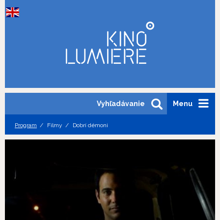
Vyhľadávanie
Menu
Program
Filmy
Dobrí démoni