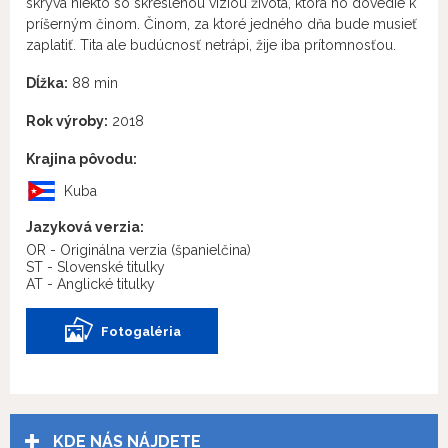
skrýva niekto so skreslenou víziou života, ktorá ho dovedie k
príšerným činom. Činom, za ktoré jedného dňa bude musieť
zaplatiť. Tita ale budúcnosť netrápi, žije iba prítomnosťou.
Dĺžka:
88 min
Rok výroby:
2018
Krajina pôvodu:
Kuba
Jazyková verzia:
OR - Originálna verzia
(španielčina)
ST - Slovenské titulky
AT - Anglické titulky
Fotogaléria
KDE NÁS NÁJDETE