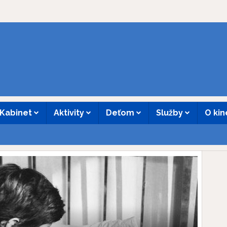
Kabinet
Aktivity
Deťom
Služby
O ki