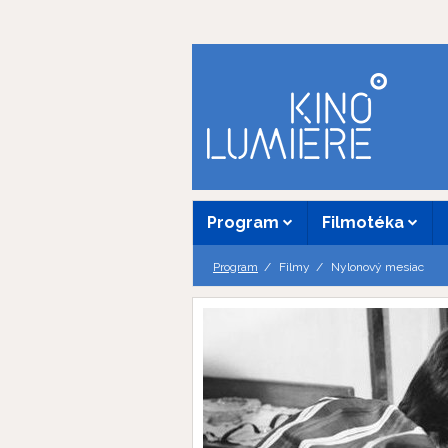
Program
Filmotéka
Program
Filmy
Nylonový mesiac