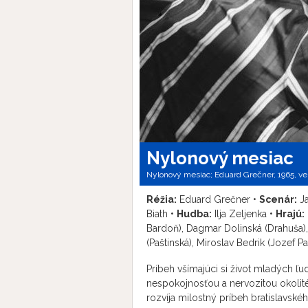
Nylonový mesiac
Nylonový mesiac; Eduard Grečner, 1965, ve
Réžia:
Eduard Grečner •
Scenár:
Ja
Biath •
Hudba:
Ilja Zeljenka •
Hrajú:
Bardoň), Dagmar Dolinská (Drahuša), 
(Paštinská), Miroslav Bedrik (Jozef Pa
Príbeh všímajúci si život mladých ľu
nespokojnosťou a nervozitou okolité
rozvíja milostný príbeh bratislavské