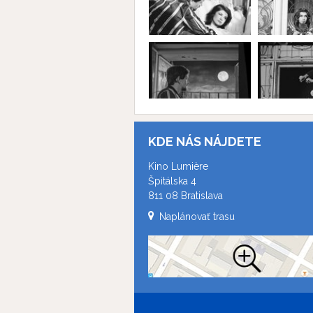
KDE NÁS NÁJDETE
Kino Lumière
Špitálska 4
811 08 Bratislava
Naplánovať trasu