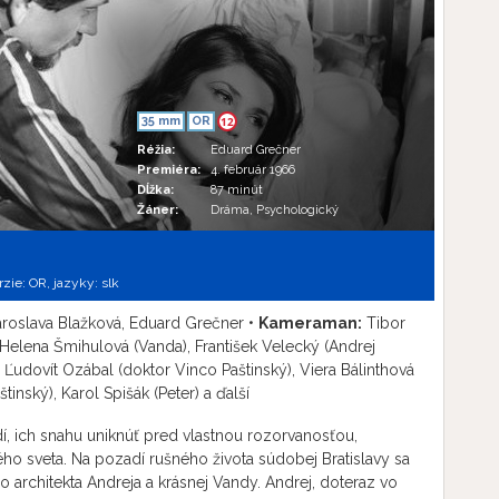
35 mm
OR
12
Réžia:
Eduard Grečner
Premiéra:
4. február 1966
Dĺžka:
87 minút
Žáner:
Dráma, Psychologický
rzie:
OR,
jazyky:
slk
roslava Blažková, Eduard Grečner •
Kameraman:
Tibor
Helena Šmihulová (Vanda), František Velecký (Andrej
Ľudovít Ozábal (doktor Vinco Paštinský), Viera Bálinthová
štinský), Karol Spišák (Peter) a ďalší
dí, ich snahu uniknúť pred vlastnou rozorvanosťou,
ho sveta. Na pozadí rušného života súdobej Bratislavy sa
ho architekta Andreja a krásnej Vandy. Andrej, doteraz vo