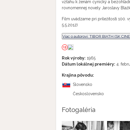
vzťahu k ženám cynický a bezohľadný
rovnomennej novely Jaroslavy Blažk
Film uvádzame pri príležitosti 100. 
5.5.2012)
Viac o autorovi: TIBOR BIATH (SK CIN
Rok výroby:
1965
Dátum lokálnej premiéry:
4. febr
Krajina pôvodu:
Slovensko
Československo
Fotogaléria