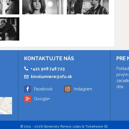
KONTAKTUJTE NÁS
PRE 
Poklad
+421 908 748 723
prvým 
kinolumiere@sfu.sk
začiat
dňa.
Facebook
Instagram
Google+
© 2011 - 2026 Slovenský filmový ústav & Ticketware SE.