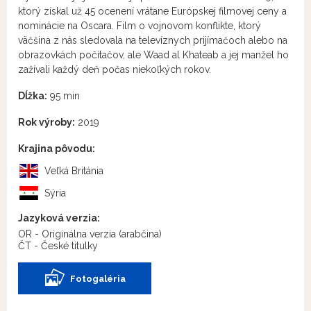
ktorý získal už 45 ocenení vrátane Európskej filmovej ceny a
nominácie na Oscara. Film o vojnovom konflikte, ktorý
väčšina z nás sledovala na televíznych prijímačoch alebo na
obrazovkách počítačov, ale Waad al Khateab a jej manžel ho
zažívali každý deň počas niekoľkých rokov.
Dĺžka:
95 min
Rok výroby:
2019
Krajina pôvodu:
Veľká Británia
Sýria
Jazyková verzia:
OR - Originálna verzia
(arabčina)
ČT - České titulky
Fotogaléria