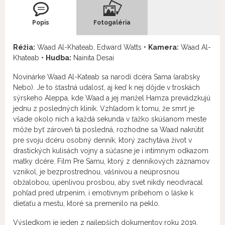
Popis
Fotogaléria
Réžia:
Waad Al-Khateab, Edward Watts •
Kamera:
Waad Al-
Khateab •
Hudba:
Nainita Desai
Novinárke Waad Al-Kateab sa narodí dcéra Sama (arabsky
Nebo). Je to šťastná udalosť, aj keď k nej dôjde v troskách
sýrskeho Aleppa, kde Waad a jej manžel Hamza prevádzkujú
jednu z posledných kliník. Vzhľadom k tomu, že smrť je
všade okolo nich a každá sekunda v ťažko skúšanom meste
môže byť zároveň tá posledná, rozhodne sa Waad nakrútiť
pre svoju dcéru osobný denník, ktorý zachytáva život v
drastických kulisách vojny a súčasne je i intímnym odkazom
matky dcére. Film Pre Samu, ktorý z denníkových záznamov
vznikol, je bezprostrednou, vášnivou a neúprosnou
obžalobou, úpenlivou prosbou, aby svet nikdy neodvracal
pohľad pred utrpením, i emotívnym príbehom o láske k
dieťaťu a mestu, ktoré sa premenilo na peklo.
Výsledkom je jeden z najlepších dokumentov roku 2019,