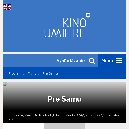
Vyhľadávanie
Menu
Program
Filmy
Pre Samu
Pre Samu
For Sama; Waad Al-Khateab,Edward Watts, 2019, verzie:
OR,
ČT,
jazyky:
ara