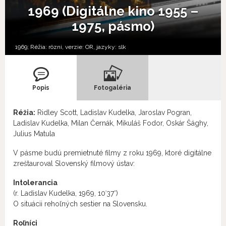
1969 (Digitálne kino 1955 –
1975, pásmo)
1969; Réžia: rôzni, verzie:
OR,
jazyky:
slk
Popis
Fotogaléria
Réžia:
Ridley Scott, Ladislav Kudelka, Jaroslav Pogran,
Ladislav Kudelka, Milan Černák, Mikuláš Fodor, Oskár Šághy,
Julius Matula
V pásme budú premietnuté filmy z roku 1969, ktoré digitálne
zreštauroval Slovenský filmový ústav:
Intolerancia
(r. Ladislav Kudelka, 1969, 10ʾ37ʾʾ)
O situácii rehoľných sestier na Slovensku.
Roľníci