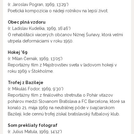
(r. Jaroslav Pogran, 1969, 13ʾ29ʾʾ)
Poetická kompozícia o nádeji roľníkov na lepší život.
Obec plná vzdoru
(r. Ladislav Kudelka, 1969, 16ʾ46ʾʾ)
O rehabilitácii viacerých občanov Nižnej Šuňavy, ktorá veľmi
utrpela deformáciami v roku 1950.
Hokej '69
(r. Milan Černák, 1969, 13ʾ05ʾʾ)
Reportážny film z Majstrovstiev sveta v ľadovom hokeji v
roku 1969 v Štokholme.
Trofej z Bazileje
(r. Mikuláš Fodor, 1969, 9ʾ30ʾʾ)
Reportážny film z finálového stretnutia o Pohár víťazov
pohárov medzi Slovanom Bratislava a FC Barcelona, ktoré sa
konalo 21. mája 1969 na neutrálnej pôde v švajčiarskom
Bazileji, kde cennú trofej získal bratislavský futbalový klub.
Som prekliaty fotograf
(r. Julius Matula, 1969, 14ʾ12ʾʾ)