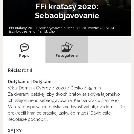
FFi kraťasy 2020:
Sebaobjavovanie
FFi kraťasy 2020: Sebaobjavovanie; rôzni, 2020, verzie:
OR,
ST,
AT,
jazyky:
ces
,
eng
,
fra
,
isl
,
zho
Popis
Fotogaléria
Réžia:
rôzni
Dotýkanie | Dotýkání
réžia: Dominik György / 2020 / Česko / 39 min
Za dverami detskej izby dvoch bratov sa skrýva tajomstvo
ich vzájomného sebaobjavovania. Keď sa však u staršieho
Mareka dospievaním detská zvedavosť vytratí, uvedomí si, že
prekročili hranice bratskej lásky, čo mladší Dávid ešte
nedokáže pochopiť…
XY | XY