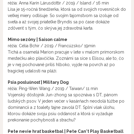
réžia: Anna Karín Lárusdóttir / 2019 / Island / 16 min
Lísa je 15-ročná tínedžerka, ktorá sa od svojich rovesníčok do
veľkej miery odlišuje. So svojím tajomstvom sa izoluje od
sveta a až svojej priateľke Bryndís sa po čase dokáže
zdôveriť s tým, čo skrýva jej zdravotná karta.
Mimo sezóny | Saison calme
réžia: Célia Bchir / 2019 / Francúzsko/ 19min
Tichá a osamelá Marion pracuje v lete v malom prímorskom
mestečku ako plavčíčka. Zoznámi sa síce s Elisou, ale to, čo
je v nej pochované príliš hlboko, vyjde na povrch až po
tragickej udalosti na pláži.
Psia poslušnosť | Military Dog
réžia: Ping-Wen Wang / 2019 / Taiwan/ 11 min
Vojenský dôstojník Jun-zhong sa spoznáva s DT, pánom
ľudských psov. V jeden večer v kasárňach neodolá túžbe po
dominancii a z toalety tajne zavolá DT. Splní však úlohu,
ktorou dokáže svoju psiu oddanosť a ktorá si vyžaduje
prekonanie pochybností a strachu?
Pete nevie hrať basketbal | Pete Can't Play Basketball