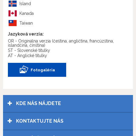
Island
Kanada
Taiwan
Jazyková verzia:
OR - Originálna verzia
(čeština, angličtina, francúzština,
islandčina, čínština)
ST - Slovenské titulky
AT - Anglické titulky
Fotogaléria
KDE NÁS NÁJDETE
KONTAKTUJTE NÁS