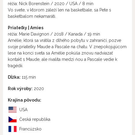
réžia: Nick Borenstein / 2020 / USA / 8 min
Vo svete, v ktorom záleží len na basketbale, sa Pete s
basketbalom nekamaráti.
Priateľky | Amies
réžia: Marie Davignon / 2018 / Kanada / 19 min
Amélie, ktorá sa vrátila z dlhého pobytu v zahraničí, pozve
svoje priateľky Maude a Pascale na chatu. V znepokojujúcom
lese na konci sveta sa Amélie pokúša znovu nadviazať
kontakt s Maude, ale rivalita medzi ňou a Pascale vedie k
tragédii.
Dĺžka:
115 min
Rok výroby:
2020
Krajina pôvodu:
USA
Česká republika
Francúzsko