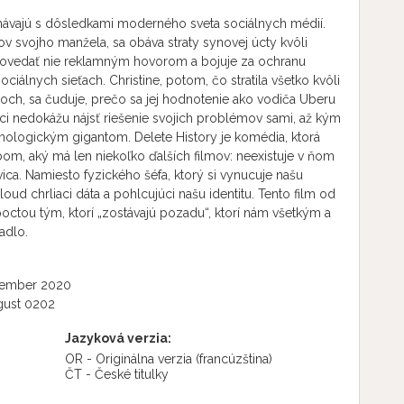
vnávajú s dôsledkami moderného sveta sociálnych médií.
kov svojho manžela, sa obáva straty synovej úcty kvôli
 povedať nie reklamným hovorom a bojuje za ochranu
ociálnych sieťach. Christine, potom, čo stratila všetko kvôli
iáloch, sa čuduje, prečo sa jej hodnotenie ako vodiča Uberu
íci nedokážu nájsť riešenie svojich problémov sami, až kým
chnologickým gigantom. Delete History je komédia, ktorá
bom, aký má len niekoľko ďalších filmov: neexistuje v ňom
ravica. Namiesto fyzického šéfa, ktorý si vynucuje našu
oud chrliaci dáta a pohlcujúci našu identitu. Tento film od
octou tým, ktorí „zostávajú pozadu“, ktorí nám všetkým a
adlo.
vember 2020
gust 0202
Jazyková verzia:
OR - Originálna verzia
(francúzština)
ČT - České titulky