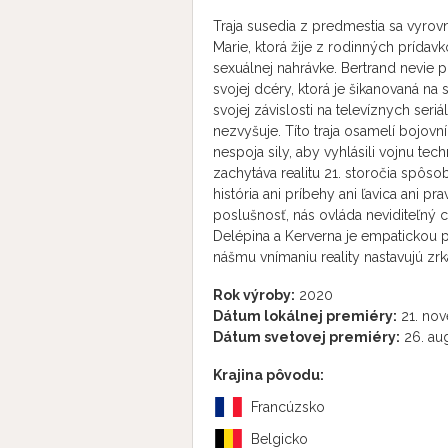
Traja susedia z predmestia sa vyro
Marie, ktorá žije z rodinných prídav
sexuálnej nahrávke. Bertrand nevie
svojej dcéry, ktorá je šikanovaná na s
svojej závislosti na televíznych ser
nezvyšuje. Títo traja osamelí bojovn
nespoja sily, aby vyhlásili vojnu te
zachytáva realitu 21. storočia spôso
história ani príbehy ani ľavica ani p
poslušnosť, nás ovláda neviditeľný cl
Delépina a Kerverna je empatickou p
nášmu vnímaniu reality nastavujú zrk
Rok výroby:
2020
Dátum lokálnej premiéry:
21. no
Dátum svetovej premiéry:
26. au
Krajina pôvodu:
Francúzsko
Belgicko