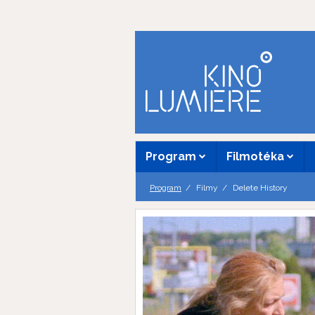
Program
Filmotéka
Program
Filmy
Delete History