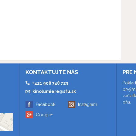
KONTAKTUJTE NÁS
PRE 
Poklad
+421 908 748 723
prvým 
kinolumiere@sfu.sk
začiat
dňa.
Facebook
Instagram
Google+