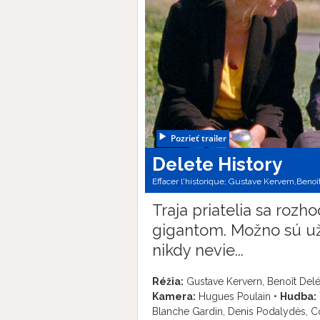
Pozrieť trailer
Delete History
Effacer l'historique; Gustave Kervern,Benoî
Traja priatelia sa roz
gigantom. Možno sú už 
nikdy nevie...
Réžia:
Gustave Kervern, Benoît Del
Kamera:
Hugues Poulain •
Hudba:
Blanche Gardin, Denis Podalydès, C