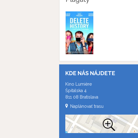
KDE NÁS NÁJDETE
Kino Lumière
Špitálska 4
811 08 Bratislava
Naplánovať trasu