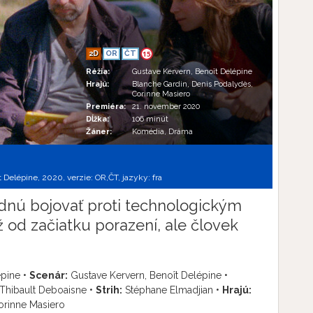
2D
OR
ČT
15
Réžia:
Gustave Kervern, Benoît Delépine
Hrajú:
Blanche Gardin, Denis Podalydès,
Corinne Masiero
Premiéra:
21. november 2020
Dĺžka:
106 minút
Žáner:
Komédia, Dráma
t Delépine, 2020, verzie:
OR,
ČT,
jazyky:
fra
hodnú bojovať proti technologickým
od začiatku porazení, ale človek
épine •
Scenár:
Gustave Kervern, Benoît Delépine •
Thibault Deboaisne •
Strih:
Stéphane Elmadjian •
Hrajú:
orinne Masiero