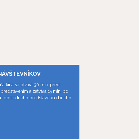
NÁVŠTEVNÍKOV
ňa kina sa otvára 30 min. pred
predstavením a zatvára 15 min. po
ku posledného predstavenia daného