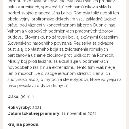
formou rozprávky odkrýva tragický osud svojich predkov,
pátra v archívoch, spovedá žijúcich pamätníkov a skladá
portrét svojho pradeda Jána Lacka. Rómovia totiž neboli len
obete vojny, protirómske dekréty im vzali základné ľudské
práva, boli väznení v koncentračnom tábore v Dubnici nad
Váhom a v otrockých podmienkach pracovných táborov
budovali Slovensko, no zároveň boli aj aktívnymi účastníkmi
Slovenského národného povstania. Režisérka sa odvážne
pustila aj do vlastného boja za zviditeľnenie rómskych
partizánov a uznanie zločinov proti ľudskosti na Rómoch.
Minulý boj proti fašizmu sa aktualizuje v podmienkach
novodobého rasizmu a extrémizmu. Tento film však nie je
len o mužoch. Je o viacgeneračnom stretnutí žien a ich
súdržnosti, ako aj o mýtoch a stereotypoch, ktoré vplývajú na
našu predstavu o „tých druhých“.
Dĺžka:
90 min
Rok výroby:
2021
Dátum lokálnej premiéry:
11. november 2021
Krajina pôvodu: