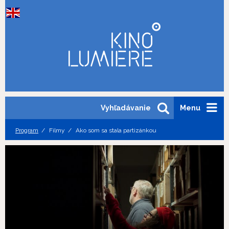
Vyhľadávanie
Menu
Program
Filmy
Ako som sa stala partizánkou