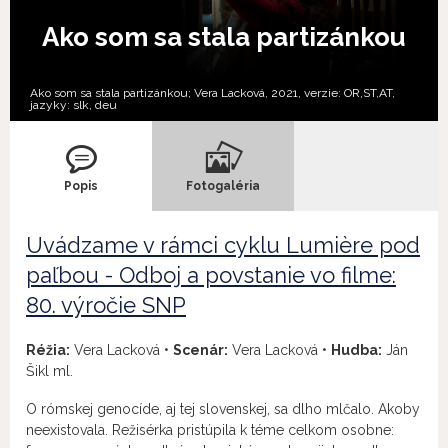
Ako som sa stala partizánkou
Ako som sa stala partizánkou; Vera Lacková, 2021, verzie:
OR,
ST,
AT,
jazyky:
slk
,
deu
Popis
Fotogaléria
Uvádzame v rámci cyklu Lumière pod
paľbou - Odboj a povstanie vo filme:
80. výročie SNP
Réžia:
Vera Lacková •
Scenár:
Vera Lacková •
Hudba:
Ján
Šikl ml.
O rómskej genocíde, aj tej slovenskej, sa dlho mlčalo. Akoby
neexistovala. Režisérka pristúpila k téme celkom osobne: