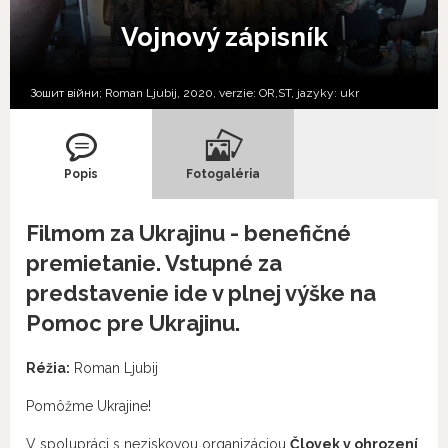
Vojnový zápisník
Зошит війни; Roman Ljubij, 2020, verzie:
OR,
ST,
jazyky:
ukr
Popis
Fotogaléria
Filmom za Ukrajinu - benefičné
premietanie. Vstupné za
predstavenie ide v plnej výške na
Pomoc pre Ukrajinu.
Réžia:
Roman Ljubij
Pomôžme Ukrajine!
V spolupráci s neziskovou organizáciou
Človek v ohrození