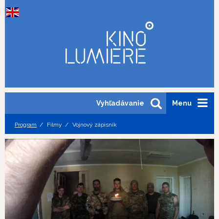
Vyhľadávanie
Menu
Program
Filmy
Vojnový zápisník