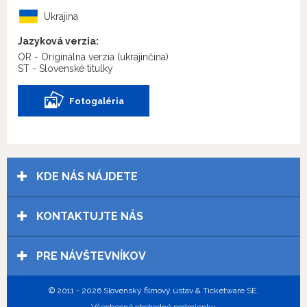
Ukrajina
Jazyková verzia:
OR - Originálna verzia
(ukrajinčina)
ST - Slovenské titulky
Fotogaléria
KDE NÁS NÁJDETE
KONTAKTUJTE NÁS
PRE NÁVŠTEVNÍKOV
© 2011 - 2026 Slovenský filmový ústav & Ticketware SE.
Všeobecné obchodné podmienky