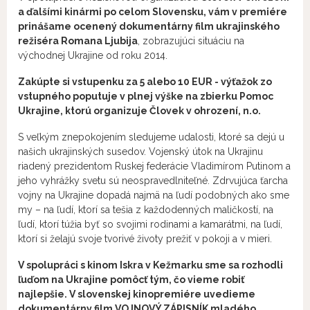
a ďalšími kinármi po celom Slovensku, vám v premiére
prinášame ocenený dokumentárny film ukrajinského
režiséra Romana Ljubija
, zobrazujúci situáciu na
východnej Ukrajine od roku 2014.
Zakúpte si vstupenku za 5 alebo 10 EUR - výťažok zo
vstupného poputuje v plnej výške na zbierku Pomoc
Ukrajine, ktorú organizuje Človek v ohrození, n.o.
S veľkým znepokojením sledujeme udalosti, ktoré sa dejú u
našich ukrajinských susedov. Vojenský útok na Ukrajinu
riadený prezidentom Ruskej federácie Vladimírom Putinom a
jeho vyhrážky svetu sú neospravedlniteľné. Zdrvujúca ťarcha
vojny na Ukrajine dopadá najmä na ľudí podobných ako sme
my – na ľudí, ktorí sa tešia z každodenných maličkostí, na
ľudí, ktorí túžia byť so svojimi rodinami a kamarátmi, na ľudí,
ktorí si želajú svoje tvorivé životy prežiť v pokoji a v mieri.
V spolupráci s kinom Iskra v Kežmarku sme sa rozhodli
ľuďom na Ukrajine pomôcť tým, čo vieme robiť
najlepšie. V slovenskej kinopremiére uvedieme
dokumentárny film VOJNOVÝ ZÁPISNÍK mladého