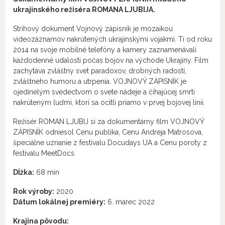
ukrajinského režiséra ROMANA LJUBIJA.
Strihový dokument Vojnový zápisník je mozaikou
videozáznamov nakrútených ukrajinskými vojakmi. Tí od roku
2014 na svoje mobilné telefóny a kamery zaznamenávali
každodenné udalosti počas bojov na východe Ukrajiny. Film
zachytáva zvláštny svet paradoxov, drobných radostí,
zvláštneho humoru a utrpenia. VOJNOVÝ ZÁPISNÍK je
ojedinelým svedectvom o svete nádeje a číhajúcej smrti
nakrúteným ľuďmi, ktorí sa ocitli priamo v prvej bojovej línii.
Režisér ROMAN LJUBIJ si za dokumentárny film VOJNOVÝ
ZÁPISNÍK odniesol Cenu publika, Cenu Andreja Matrosova,
špeciálne uznanie z festivalu Docudays UA a Cenu poroty z
festivalu MeetDocs.
Dĺžka:
68 min
Rok výroby:
2020
Dátum lokálnej premiéry:
6. marec 2022
Krajina pôvodu: