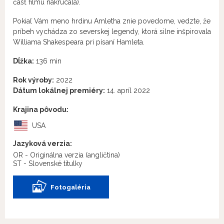
časť filmu nakrúcala).
Pokiaľ Vám meno hrdinu Amletha znie povedome, vedzte, že
príbeh vychádza zo severskej legendy, ktorá silne inšpirovala
Williama Shakespeara pri písaní Hamleta.
Dĺžka:
136 min
Rok výroby:
2022
Dátum lokálnej premiéry:
14. apríl 2022
Krajina pôvodu:
USA
Jazyková verzia:
OR - Originálna verzia
(angličtina)
ST - Slovenské titulky
Fotogaléria