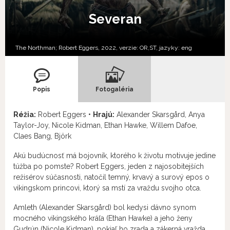
Severan
The Northman; Robert Eggers, 2022, verzie:
OR,
ST,
jazyky:
eng
Popis
Fotogaléria
Réžia:
Robert Eggers •
Hrajú:
Alexander Skarsgård, Anya
Taylor-Joy, Nicole Kidman, Ethan Hawke, Willem Dafoe,
Claes Bang, Björk
Akú budúcnosť má bojovník, ktorého k životu motivuje jedine
túžba po pomste? Robert Eggers, jeden z najosobitejších
režisérov súčasnosti, natočil temný, krvavý a surový epos o
vikingskom princovi, ktorý sa mstí za vraždu svojho otca.
Amleth (Alexander Skarsgård) bol kedysi dávno synom
mocného vikingského kráľa (Ethan Hawke) a jeho ženy
Gudrún (Nicole Kidman), pokiaľ ho zrada a zákerná vražda