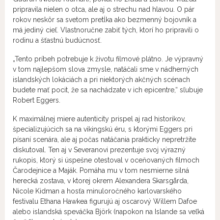
pripravila nielen o otca, ale aj o strechu nad hlavou. O pár
rokov neskôr sa svetom pretĺka ako bezmenný bojovník a
má jediný cieľ. Vlastnoručne zabiť tých, ktorí ho pripravili o
rodinu a šťastnú budúcnosť.
„Tento príbeh potrebuje k životu filmové plátno. Je výpravný
v tom najlepšom slova zmysle, natáčali sme v nádherných
islandských lokáciách a pri niektorých akčných scénach
budete mať pocit, že sa nachádzate v ich epicentre,“ sľubuje
Robert Eggers.
K maximálnej miere autenticity prispel aj rad historikov,
špecializujúcich sa na vikingskú éru, s ktorými Eggers pri
písaní scenára, ale aj počas natáčania prakticky nepretržite
diskutoval. Ten aj v Severanovi prezentuje svoj výrazný
rukopis, ktorý si úspešne otestoval v oceňovaných filmoch
Čarodejnice a Maják. Pomáha mu v tom nesmierne silná
herecká zostava, v ktorej okrem Alexandera Skarsgårda,
Nicole Kidman a hosťa minuloročného karlovarského
festivalu Ethana Hawkea figurujú aj oscarový Willem Dafoe
alebo islandská speváčka Björk (napokon na Islande sa veľká