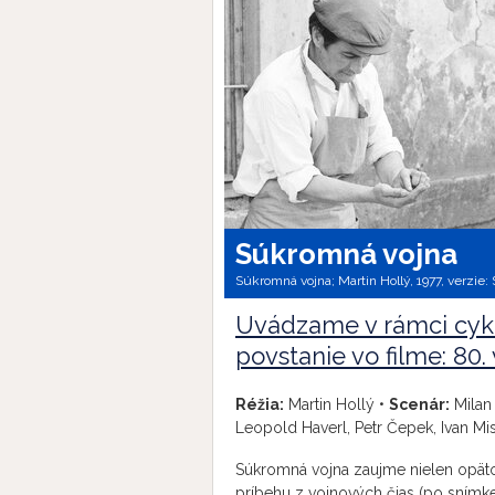
Súkromná vojna
Súkromná vojna; Martin Hollý, 1977, verzie:
Uvádzame v rámci cyk
povstanie vo filme: 80.
Réžia:
Martin Hollý •
Scenár:
Milan
Leopold Haverl, Petr Čepek, Ivan Mis
Súkromná vojna zaujme nielen opä
príbehu z vojnových čias (po sním