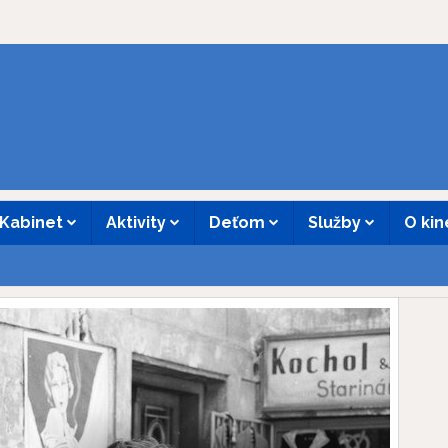
Kabinet
Aktivity
Deťom
Služby
O ki