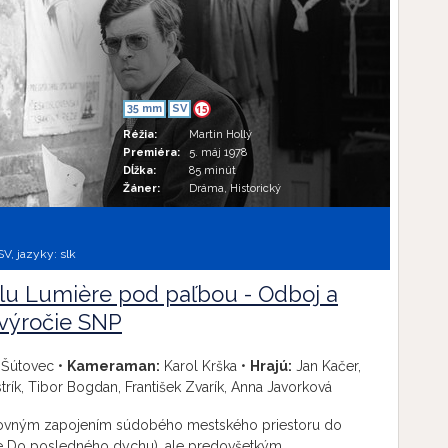
35 mm
SV
15
Réžia:
Martin Hollý
Premiéra:
5. máj 1978
Dĺžka:
85 minút
Žáner:
Dráma, Historický
SV,
jazyky:
slk
lu Lumière pod paľbou - Odboj a
 výročie SNP
 Šútovec •
Kameraman:
Karol Krška •
Hrajú:
Jan Kačer,
trík, Tibor Bogdan, František Zvarík, Anna Javorková
tovným zapojením súdobého mestského priestoru do
ke Do posledného dychu), ale predovšetkým