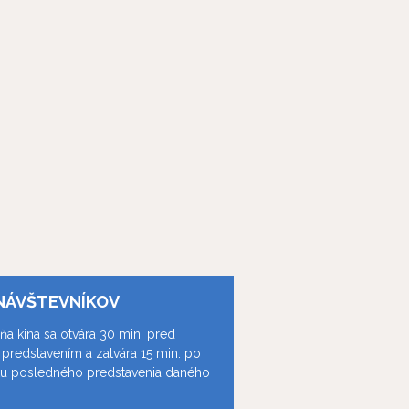
NÁVŠTEVNÍKOV
ňa kina sa otvára 30 min. pred
predstavením a zatvára 15 min. po
ku posledného predstavenia daného