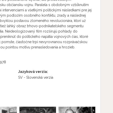
sku občiansku vojnu. Paralela s obdobným vzbĺknutím
intervenciami a všetkými politickými následkami pre jej
ovým podložím osobného konfliktu, zrady a následnej
bvyklou postavou zlomeného revolucionára, ktorí už
je tiež ľahký obraz trhovo-podnikateľského segmentu
a. Neideologizovaný film rozširujú pohľady do
 preniknúť do politického napätia vojnových čias, ktoré
tu k pomste, čiastočne trpí nevyrovnanou rozprávačskou
ou pointou motívu prenasledovania a hrozieb.
1978
Jazyková verzia:
SV - Slovenská verzia