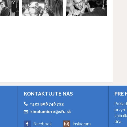
KONTAKTUJTE NÁS
PRE 
Poklad
+421 908 748 723
prvým 
kinolumiere@sfu.sk
začiat
dňa.
Facebook
Instagram