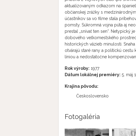
aktualizovaným odkazom na španiel
občianskej zrážky s medzinárodnými 
účastníkov sa vo filme stala príbeh
pomsty. Súkromná vojna púta aj neo
prestal „snívať ten sen“. Netypický 
dobového veľkomestského prostredi
historických väzieb minulosti. Snaha
otvárajú staré rany a politickú ces
líniou a nedostatočne kompenzovan
Rok výroby:
1977
Dátum lokálnej premiéry:
5. máj 
Krajina pôvodu:
Československo
Fotogaléria