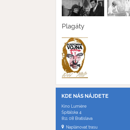
Plagáty
KDE NÁS NÁJDETE
Kino Lumière
Špitálska 4
811 08 Bratislava
Naplánovať trasu