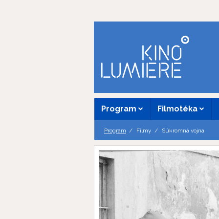
Program
Filmotéka
Program
Filmy
Súkromná vojna