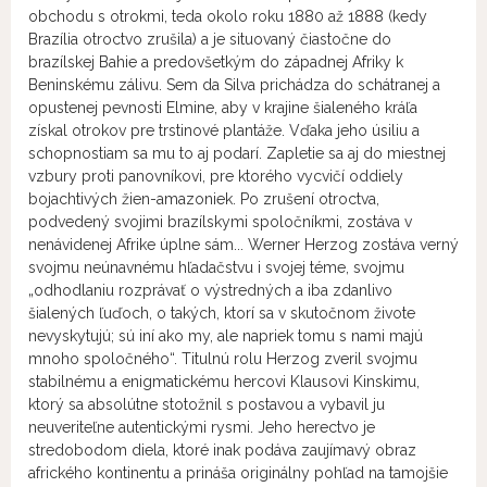
obchodu s otrokmi, teda okolo roku 1880 až 1888 (kedy
Brazília otroctvo zrušila) a je situovaný čiastočne do
brazílskej Bahie a predovšetkým do západnej Afriky k
Beninskému zálivu. Sem da Silva prichádza do schátranej a
opustenej pevnosti Elmine, aby v krajine šialeného kráľa
získal otrokov pre trstinové plantáže. Vďaka jeho úsiliu a
schopnostiam sa mu to aj podarí. Zapletie sa aj do miestnej
vzbury proti panovníkovi, pre ktorého vycvičí oddiely
bojachtivých žien-amazoniek. Po zrušení otroctva,
podvedený svojimi brazílskymi spoločníkmi, zostáva v
nenávidenej Afrike úplne sám... Werner Herzog zostáva verný
svojmu neúnavnému hľadačstvu i svojej téme, svojmu
„odhodlaniu rozprávať o výstredných a iba zdanlivo
šialených ľuďoch, o takých, ktorí sa v skutočnom živote
nevyskytujú; sú iní ako my, ale napriek tomu s nami majú
mnoho spoločného“. Titulnú rolu Herzog zveril svojmu
stabilnému a enigmatickému hercovi Klausovi Kinskimu,
ktorý sa absolútne stotožnil s postavou a vybavil ju
neuveriteľne autentickými rysmi. Jeho herectvo je
stredobodom diela, ktoré inak podáva zaujímavý obraz
afrického kontinentu a prináša originálny pohľad na tamojšie