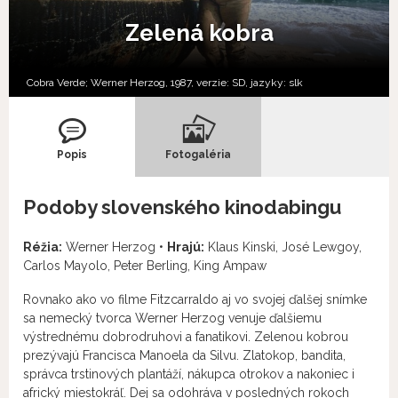
Zelená kobra
Cobra Verde; Werner Herzog, 1987, verzie:
SD,
jazyky:
slk
Popis
Fotogaléria
Podoby slovenského kinodabingu
Réžia:
Werner Herzog •
Hrajú:
Klaus Kinski, José Lewgoy,
Carlos Mayolo, Peter Berling, King Ampaw
Rovnako ako vo filme Fitzcarraldo aj vo svojej ďalšej snímke
sa nemecký tvorca Werner Herzog venuje ďalšiemu
výstrednému dobrodruhovi a fanatikovi. Zelenou kobrou
prezývajú Francisca Manoela da Silvu. Zlatokop, bandita,
správca trstinových plantáží, nákupca otrokov a nakoniec i
africký miestokráľ. Dej sa odohráva v posledných rokoch