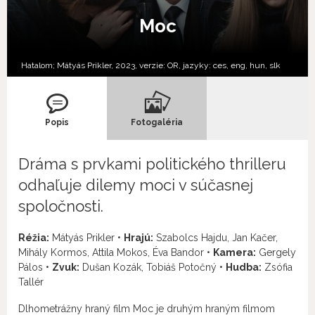
Moc
Hatalom; Mátyás Prikler, 2023, verzie:
OR,
jazyky:
ces
,
eng
,
hun
,
slk
Popis
Fotogaléria
Dráma s prvkami politického thrilleru
odhaľuje dilemy moci v súčasnej
spoločnosti.
Réžia:
Mátyás Prikler •
Hrajú:
Szabolcs Hajdu, Jan Kačer,
Mihály Kormos, Attila Mokos, Éva Bandor •
Kamera:
Gergely
Pálos •
Zvuk:
Dušan Kozák, Tobiáš Potočný •
Hudba:
Zsófia
Tallér
Dlhometrážny hraný film Moc je druhým hraným filmom