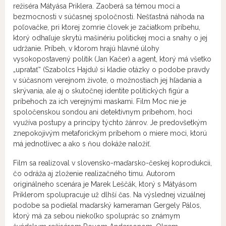
režiséra Mátyása Priklera. Zaoberá sa témou moci a
bezmocnosti v súčasnej spoločnosti. Nešťastná náhoda na
poľovačke, pri ktorej zomrie človek je začiatkom príbehu,
ktorý odhaľuje skrytú mašinériu politickej moci a snahy o jej
udržanie. Príbeh, v ktorom hrajú hlavné úlohy
vysokopostavený politik (Jan Kačer) a agent, ktorý má všetko
„upratať“ (Szabolcs Hajdu) si kladie otázky o podobe pravdy
v súčasnom verejnom živote, o možnostiach jej hľadania a
skrývania, ale aj o skutočnej identite politických figúr a
príbehoch za ich verejnými maskami. Film Moc nie je
spoločenskou sondou ani detektívnym príbehom, hoci
využíva postupy a princípy týchto žánrov. Je predovšetkým
znepokojivým metaforickým príbehom o miere moci, ktorú
má jednotlivec a ako s ňou dokáže naložiť.
Film sa realizoval v slovensko-maďarsko-českej koprodukcii,
čo odráža aj zloženie realizačného tímu. Autorom
originálneho scenára je Marek Leščák, ktorý s Mátyásom
Priklerom spolupracuje už dlhší čas. Na výslednej vizuálnej
podobe sa podieľal maďarský kameraman Gergely Pálos,
ktorý má za sebou niekoľko spoluprác so známym