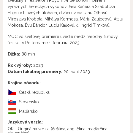
švédskym režisérom Royom Andersonom. Okrem
výrazných hereckých výkonov Jana Kačera a Szabolcsa
Hajdu v hlavných úlohách, diváci uvidia Janu Oľhovú,
Miroslava Krobota, Mihálya Kormosa, Máriu Zaujecovú, Attilu
Mokosa, Évu Bándor, Luciu Kašovú, či Ingrid Timkovú.
MOC vo svetovej premiére uvedie medzinárodný filmový
festival v Rotterdame 1. februára 2023.
Dĺžka:
88 min
Rok výroby:
2023
Dátum lokálnej premiéry:
20. apríl 2023
Krajina pôvodu:
Česká republika
Slovensko
Maďarsko
Jazyková verzia:
OR - Originálna verzia
(čeština, angličtina, maďarčina,
slovenčina)