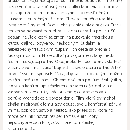
prekĺznuť a nájsť nádej a šancu na lepšiu budúcnosť. Po dlhej
ceste Európou sa kočovný herec tatko Mour vracia domov
so svojou ženou mamou a ich synmi, jedenásťročným
Eliasom a len ročným Bratom. Chcú sa konečne usadiť a
viesť normálny život. Doma ich však nič a nikto nečaká. Privíta
ich len samozvaná domobrana, ktorá nahradila políciu. Sú
poslaní na útek, ktorý sa zmení na putovanie magickou a
krutou krajinou obývanou neškodnými čudákmi a
nebezpečnými ľudskými tlupami. Ich cesta sa pretína s
ľudskými osudmi, ktoré odhaľujú vzájomné vzťahy medzi
členmi utekajúcej rodiny. Otec, inokedy neschopný zvládnuť
vlastný život, musí začať bojovať za svoje deti a rodinu. A tiež
dovoliť svojmu synovi Eliášovi, aby sa stal dospelým, možno
zrelším, než je on sám. “Chcem divákom ponúknuť silný film,
ktorý ich konfrontuje s ťažkými otázkami našej doby, ale
zároveň im svojou štylizáciou, energiou a živelnosťou
ponúka východisko a povzbudenie. Film, ktorý by mohol
diváka inšpirovať k tomu, aby opustil svoju komfortnú zónu a
vnímal dobrodružstvo a neistotu ako príležitosť, ktorá ho
môže posilniť,” hovorí režisér Tomáš Klein, ktorý
nepochybne patrí k najväčším talentom českej
kinematografie.