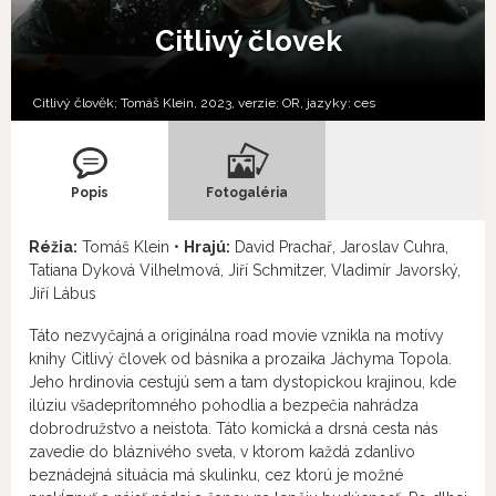
Citlivý človek
Citlivý člověk; Tomáš Klein, 2023, verzie:
OR,
jazyky:
ces
Popis
Fotogaléria
Réžia:
Tomáš Klein •
Hrajú:
David Prachař, Jaroslav Cuhra,
Tatiana Dyková Vilhelmová, Jiří Schmitzer, Vladimír Javorský,
Jiří Lábus
Táto nezvyčajná a originálna road movie vznikla na motívy
knihy Citlivý človek od básnika a prozaika Jáchyma Topola.
Jeho hrdinovia cestujú sem a tam dystopickou krajinou, kde
ilúziu všadeprítomného pohodlia a bezpečia nahrádza
dobrodružstvo a neistota. Táto komická a drsná cesta nás
zavedie do bláznivého sveta, v ktorom každá zdanlivo
beznádejná situácia má skulinku, cez ktorú je možné