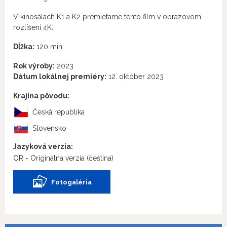
V kinosálach K1 a K2 premietame tento film v obrazovom
rozlíšení 4K.
Dĺžka:
120 min
Rok výroby:
2023
Dátum lokálnej premiéry:
12. október 2023
Krajina pôvodu:
Česká republika
Slovensko
Jazyková verzia:
OR - Originálna verzia
(čeština)
Fotogaléria