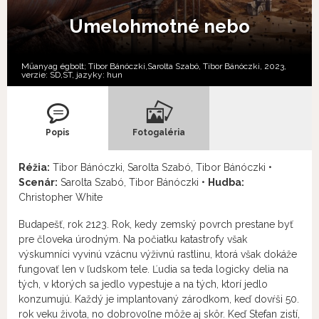
Umelohmotné nebo
Műanyag égbolt; Tibor Bánóczki,Sarolta Szabó, Tibor Bánóczki, 2023,
verzie:
SD,
ST,
jazyky:
hun
Popis
Fotogaléria
Réžia:
Tibor Bánóczki, Sarolta Szabó, Tibor Bánóczki •
Scenár:
Sarolta Szabó, Tibor Bánóczki •
Hudba:
Christopher White
Budapešť, rok 2123. Rok, kedy zemský povrch prestane byť
pre človeka úrodným. Na počiatku katastrofy však
výskumníci vyvinú vzácnu výživnú rastlinu, ktorá však dokáže
fungovať len v ľudskom tele. Ľudia sa teda logicky delia na
tých, v ktorých sa jedlo vypestuje a na tých, ktorí jedlo
konzumujú. Každý je implantovaný zárodkom, keď dovŕši 50.
rok veku života, no dobrovoľne môže aj skôr. Keď Stefan zistí,