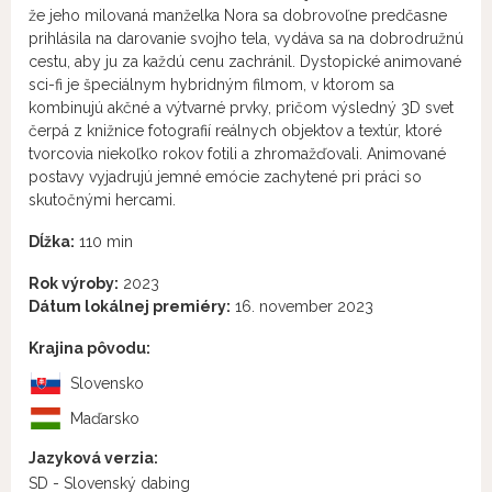
že jeho milovaná manželka Nora sa dobrovoľne predčasne
prihlásila na darovanie svojho tela, vydáva sa na dobrodružnú
cestu, aby ju za každú cenu zachránil. Dystopické animované
sci-fi je špeciálnym hybridným filmom, v ktorom sa
kombinujú akčné a výtvarné prvky, pričom výsledný 3D svet
čerpá z knižnice fotografií reálnych objektov a textúr, ktoré
tvorcovia niekoľko rokov fotili a zhromažďovali. Animované
postavy vyjadrujú jemné emócie zachytené pri práci so
skutočnými hercami.
Dĺžka:
110 min
Rok výroby:
2023
Dátum lokálnej premiéry:
16. november 2023
Krajina pôvodu:
Slovensko
Maďarsko
Jazyková verzia:
SD - Slovenský dabing