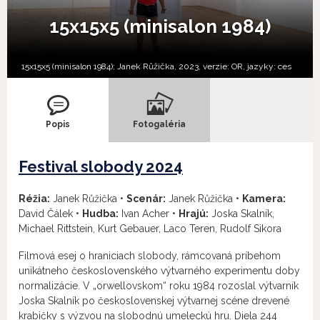
15x15x5 (minisalon 1984)
15x15x5 (minisalon 1984); Janek Růžička, 2023, verzie:
OR,
jazyky:
ces
Popis
Fotogaléria
Festival slobody 2024
Réžia:
Janek Růžička •
Scenár:
Janek Růžička •
Kamera:
David Čálek •
Hudba:
Ivan Acher •
Hrajú:
Joska Skalník,
Michael Rittstein, Kurt Gebauer, Laco Teren, Rudolf Sikora
Filmová esej o hraniciach slobody, rámcovaná príbehom
unikátneho československého výtvarného experimentu doby
normalizácie. V „orwellovskom“ roku 1984 rozoslal výtvarník
Joska Skalník po československej výtvarnej scéne drevené
krabičky s výzvou na slobodnú umeleckú hru. Diela 244