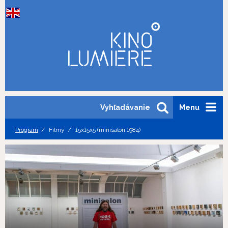
Vyhľadávanie
Menu
Program
Filmy
15x15x5 (minisalon 1984)