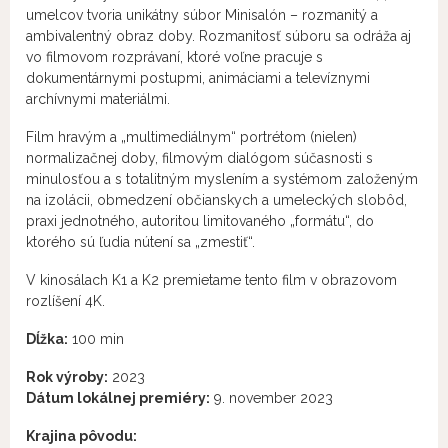
umelcov tvoria unikátny súbor Minisalón – rozmanitý a
ambivalentný obraz doby. Rozmanitosť súboru sa odráža aj
vo filmovom rozprávaní, ktoré voľne pracuje s
dokumentárnymi postupmi, animáciami a televíznymi
archívnymi materiálmi.
Film hravým a „multimediálnym“ portrétom (nielen)
normalizačnej doby, filmovým dialógom súčasnosti s
minulosťou a s totalitným myslením a systémom založeným
na izolácii, obmedzení občianskych a umeleckých slobôd,
praxi jednotného, autoritou limitovaného „formátu“, do
ktorého sú ľudia nútení sa „zmestiť“.
V kinosálach K1 a K2 premietame tento film v obrazovom
rozlíšení 4K.
Dĺžka:
100 min
Rok výroby:
2023
Dátum lokálnej premiéry:
9. november 2023
Krajina pôvodu: