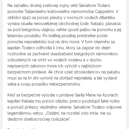
Na začiatku druhej svetovej vojny velil Salvatore Todaro
ponorke Talianskeho kráľovského námorníctva Cappellini. V
októbri 1940 sa počas plavby v nočných vodách Atlantiku
vynára silueta neosvetlenej obchodnej lode. Kabalo, plaviaca
sa pod belgickou vlajkou, náhle spustí paľbu na ponorku a jej
taliansku posádku. Po krátkej prudkej prestrelke pošle
ponorka nepriateľskú loď na dno mora. V tom okamihu sa
kapitán Todaro odhodlá k činu, ktorý sa zapíše do dejín:
rozhodne sa zachrániť dvadsaťšesť belgických námorníkov
odsúdených na smrť vo vodách oceánu a v duchu
nepísaných zákonov mora ich vyložiť v najbližšom
bezpečnom prístave. Ak chce vziať stroskotancov na palubu,
musí sa na tri dni vynoriť na dohľad nepriateľa, a tak vystaviť
seba a svoju posádku nebezpečenstvu.
Keď sa bezpečne vylodia v prístave Santa Maria na Azorách,
kapitán Kabala mu položí otázku, prečo podstúpil také riziko
a porušil príkazy vlastného velenia. Salvatore Todaro odpovie
legendárnou vetou: „Ostatní, na rozdiel odo mňa, nie sú
dedičmi dvetisícročnej civilizácie“.