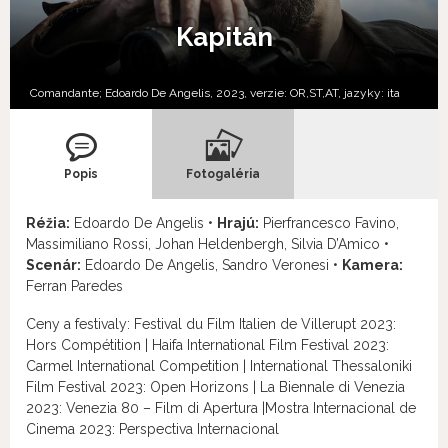
Kapitán
Comandante; Edoardo De Angelis, 2023, verzie:
OR,
ST,
AT,
jazyky:
ita
Popis
Fotogaléria
Réžia:
Edoardo De Angelis •
Hrajú:
Pierfrancesco Favino,
Massimiliano Rossi, Johan Heldenbergh, Silvia D’Amico •
Scenár:
Edoardo De Angelis, Sandro Veronesi •
Kamera:
Ferran Paredes
Ceny a festivaly: Festival du Film Italien de Villerupt 2023:
Hors Compétition | Haifa International Film Festival 2023:
Carmel International Competition | International Thessaloniki
Film Festival 2023: Open Horizons | La Biennale di Venezia
2023: Venezia 80 – Film di Apertura |Mostra Internacional de
Cinema 2023: Perspectiva Internacional