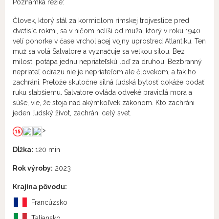
Poznámka réžie:
Človek, ktorý stál za kormidlom rímskej trojveslice pred
dvetisíc rokmi, sa v ničom nelíši od muža, ktorý v roku 1940
velí ponorke v čase vrcholiacej vojny uprostred Atlantiku. Ten
muž sa volá Salvatore a vyznačuje sa veľkou silou. Bez
milosti potápa jednu nepriateľskú loď za druhou. Bezbranný
nepriateľ odrazu nie je nepriateľom ale človekom, a tak ho
zachráni. Pretože skutočne silná ľudská bytosť dokáže podať
ruku slabšiemu. Salvatore ovláda odveké pravidlá mora a
súše, vie, že stoja nad akýmkoľvek zákonom. Kto zachráni
jeden ľudský život, zachráni celý svet.
>
Dĺžka:
120 min
Rok výroby:
2023
Krajina pôvodu:
Francúzsko
Taliansko