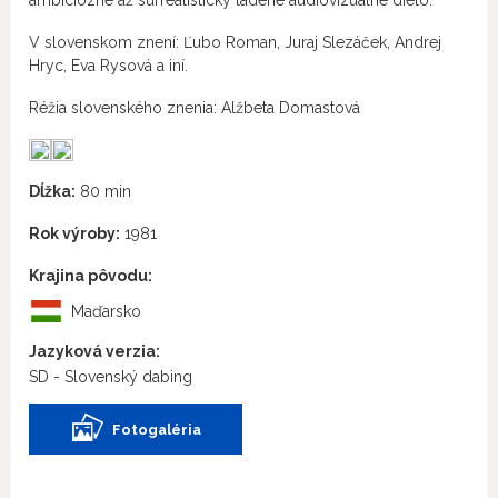
ambiciózne až surrealisticky ladené audiovizuálne dielo.
V slovenskom znení: Ľubo Roman, Juraj Slezáček, Andrej
Hryc, Eva Rysová a iní.
Réžia slovenského znenia: Alžbeta Domastová
Dĺžka:
80 min
Rok výroby:
1981
Krajina pôvodu:
Maďarsko
Jazyková verzia:
SD - Slovenský dabing
Fotogaléria