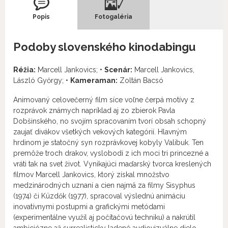
Popis
Fotogaléria
Podoby slovenského kinodabingu
Réžia:
Marcell Jankovics; •
Scenár:
Marcell Jankovics,
László Győrgy; •
Kameraman:
Zoltán Bacsó
Animovaný celovečerný film síce voľne čerpá motívy z
rozprávok známych napríklad aj zo zbierok Pavla
Dobšinského, no svojím spracovaním tvorí obsah schopný
zaujať divákov všetkých vekových kategórií. Hlavným
hrdinom je statočný syn rozprávkovej kobyly Valibuk. Ten
premôže troch drakov, vyslobodí z ich moci tri princezné a
vráti tak na svet život. Vynikajúci maďarský tvorca kreslených
filmov Marcell Jankovics, ktorý získal množstvo
medzinárodných uznaní a cien najmä za filmy Sisyphus
(1974) či Küzdők (1977), spracoval výslednú animáciu
inovatívnymi postupmi a grafickými metódami
(experimentálne využil aj počítačovú techniku) a nakrútil