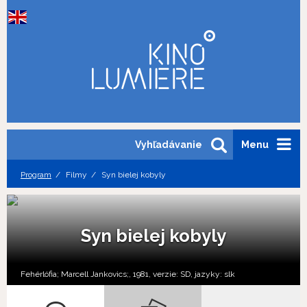
Vyhľadávanie
Menu
Program
Filmy
Syn bielej kobyly
Syn bielej kobyly
Fehérlófia; Marcell Jankovics;, 1981, verzie:
SD,
jazyky:
slk