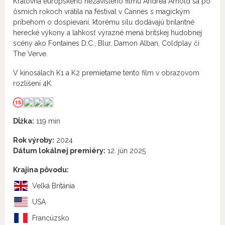
Kráľovná európskeho nezávislého filmu Andrea Arnold sa po
ôsmich rokoch vrátila na festival v Cannes s magickým
príbehom o dospievaní, ktorému silu dodávajú brilantné
herecké výkony a ľahkosť výrazné mená britskej hudobnej
scény ako Fontaines D.C., Blur, Damon Alban, Coldplay či
The Verve.
V kinosálach K1 a K2 premietame tento film v obrazovom
rozlíšení 4K.
Dĺžka:
119 min
Rok výroby:
2024
Dátum lokálnej premiéry:
12. jún 2025
Krajina pôvodu:
Veľká Británia
USA
Francúzsko