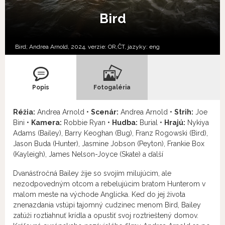
Bird
Bird; Andrea Arnold, 2024, verzie:
OR,
ČT,
jazyky:
eng
Popis
Fotogaléria
Réžia:
Andrea Arnold •
Scenár:
Andrea Arnold •
Strih:
Joe
Bini •
Kamera:
Robbie Ryan •
Hudba:
Burial •
Hrajú:
Nykiya
Adams (Bailey), Barry Keoghan (Bug), Franz Rogowski (Bird),
Jason Buda (Hunter), Jasmine Jobson (Peyton), Frankie Box
(Kayleigh), James Nelson-Joyce (Skate) a ďalší
Dvanásťročná Bailey žije so svojím milujúcim, ale
nezodpovedným otcom a rebelujúcim bratom Hunterom v
malom meste na východe Anglicka. Keď do jej života
znenazdania vstúpi tajomný cudzinec menom Bird, Bailey
zatúži roztiahnuť krídla a opustiť svoj roztrieštený domov.