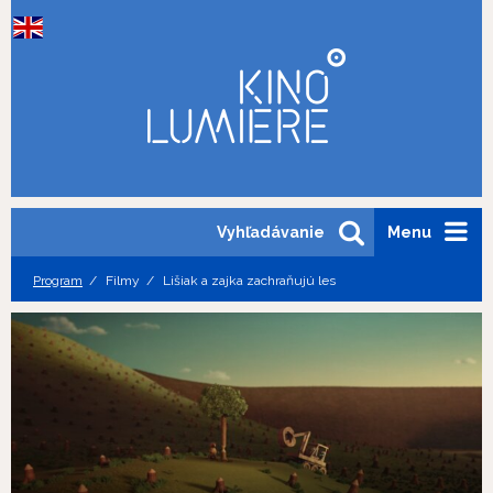
Vyhľadávanie
Menu
Program
Filmy
Lišiak a zajka zachraňujú les