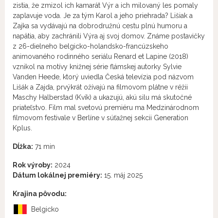
zistia, že zmizol ich kamarát Výr a ich milovaný les pomaly
zaplavuje voda. Je za tým Karol a jeho priehrada? Lišiak a
Zajka sa vydávajú na dobrodružnú cestu plnú humoru a
napätia, aby zachránili Výra aj svoj domov. Známe postavičky
z 26-dielneho belgicko-holandsko-francúzskeho
animovaného rodinného seriálu Renard et Lapine (2018)
vznikol na motívy knižnej série flámskej autorky Sylvie
Vanden Heede, ktorý uviedla Česká televízia pod názvom
Lišák a Zajda, prvýkrát ožívajú na filmovom plátne v réžii
Maschy Halberstad (Kvík) a ukazujú, akú silu má skutočné
priateľstvo. Film mal svetovú premiéru ma Medzinárodnom
filmovom festivale v Berlíne v súťažnej sekcii Generation
Kplus.
Dĺžka:
71 min
Rok výroby:
2024
Dátum lokálnej premiéry:
15. máj 2025
Krajina pôvodu:
Belgicko