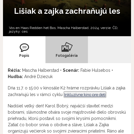
Lišiak a zajka zachraňujú les
Vos en Haas Redden het Bos; Mascha Halberstad, 2024, verzie:
ČD,
jazyky:
ces
Popis
Fotogaléria
Réžia:
Mascha Halberstad •
Scenár:
Fabie Hulsebos •
Hudba:
André Dziezuk
Dňa 11.7. o 15:00 v kinosále K2 hráme rozprávku Lišiak a zajka
zachraňujú les v rámci cyklu
Inkluzívne kino pre deti
Nadišiel veľký deň! Karol Bobrý, najväčší staviteľ medzi
bobrami, slávnostne otvára svoje majstrovské dielo obrovskú
priehradu, ktorú postavil so svojimi krysími pomocníkmi.
Zatiaľ čo bobor sníva o obdive a sláve, Lišiak a Zajka
organizujú večierok so svojimi zvieracími priateľmi. Ráno ale