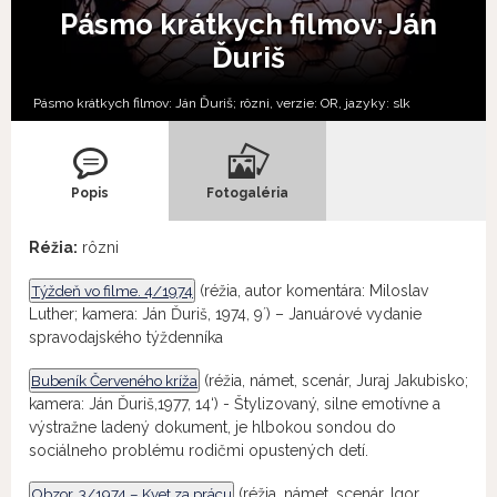
Pásmo krátkych filmov: Ján
Ďuriš
Pásmo krátkych filmov: Ján Ďuriš; rôzni, verzie:
OR,
jazyky:
slk
Popis
Fotogaléria
Réžia:
rôzni
Týždeň vo filme. 4/1974
(réžia, autor komentára: Miloslav
Luther; kamera: Ján Ďuriš, 1974, 9´) – Januárové vydanie
spravodajského týždenníka
Bubeník Červeného kríža
(réžia, námet, scenár, Juraj Jakubisko;
kamera: Ján Ďuriš,1977, 14‘) - Štylizovaný, silne emotívne a
výstražne ladený dokument, je hlbokou sondou do
sociálneho problému rodičmi opustených detí.
Obzor. 3/1974 – Kvet za prácu
(réžia, námet, scenár, Igor