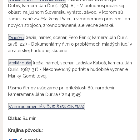
Dobiš; kamera: Ján Ďuriš, 1974, 8´) - V poľnohospodárskej
oblasti na južnom Slovensku vyrástol závod, v ktorom sú
zamestnané zväčša ženy. Pracujú v modernom prostredí, pri
nových strojoch, zrovnoprávnené, ale večne ženské.
Diadém
(réžia, námet, scenár, Fero Fenič; kamera: Ján Ďuriš,
1978, 22‘) - Dokumentárny film o problémoch mladých ľudí v
amatérskej hudobnej skupine.
Ateliér duše
(réžia, námet, scenár, Ladislav Kaboš, kamera: Ján
Ďuriš, 1987, 31‘) - Nekonvenčný portrét a hudobné vyznanie
Mariky Gombitovej.
Pásmo filmov uvádzame pri príležitosti 80. narodenín
kameramana Jána Ďuriša (*22.4.1945)
Viac o autorovi: JÁN ĎURIŠ (SK CINEMA)
Dĺžka:
84 min
Krajina pôvodu: