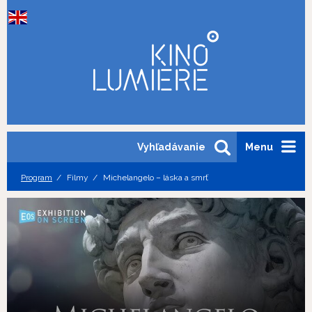
Vyhľadávanie
Menu
Program
Filmy
Michelangelo – láska a smrť