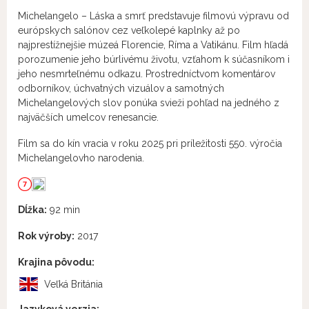
Michelangelo – Láska a smrť predstavuje filmovú výpravu od
európskych salónov cez veľkolepé kaplnky až po
najprestížnejšie múzeá Florencie, Ríma a Vatikánu. Film hľadá
porozumenie jeho búrlivému životu, vzťahom k súčasníkom i
jeho nesmrteľnému odkazu. Prostredníctvom komentárov
odborníkov, úchvatných vizuálov a samotných
Michelangelových slov ponúka svieži pohľad na jedného z
najväčších umelcov renesancie.
Film sa do kín vracia v roku 2025 pri príležitosti 550. výročia
Michelangelovho narodenia.
Dĺžka:
92 min
Rok výroby:
2017
Krajina pôvodu:
Veľká Británia
Jazyková verzia: