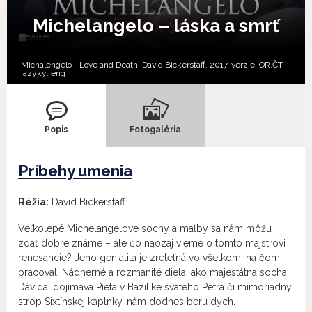
Michelangelo – láska a smrť
Michalengelo - Love and Death; David Bickerstaff, 2017, verzie:
OR,
ČT,
jazyky:
eng
Popis
Fotogaléria
Príbehy umenia
Réžia:
David Bickerstaff
Veľkolepé Michelangelove sochy a maľby sa nám môžu
zdať dobre známe – ale čo naozaj vieme o tomto majstrovi
renesancie? Jeho genialita je zreteľná vo všetkom, na čom
pracoval. Nádherné a rozmanité diela, ako majestátna socha
Dávida, dojímavá Pieta v Bazilike svätého Petra či mimoriadny
strop Sixtínskej kaplnky, nám dodnes berú dych.