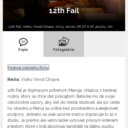
12th Fail
12th Fail; Vidhu Vinod Chopra, 2023, verzie:
OR,
ST A AT,
jazyky:
hin
Popis
Fotogaléria
Festival indického filmu
Réžia:
Vidhu Vinod Chopra
12th Fail je dojímavým príbehom Manoja, chlapca z biednej
rodiny, ktorý sa chce stať policajtom. Babička mu dá svoje
celoživotné úspory, aby šiel do mesta študovať, ale po ceste
ho okradnú a Manoj sa ocitne bez prostriedkov a akejkoľvek
podpory. Jednako sa však úporne snaží a dopracuje to až k
štúdiu. Je preňho ale veľmi ťažké vyhovieť prísnym kritériám
a testom, ktoré v Indii absolvujú kandidáti na štátnu službu.