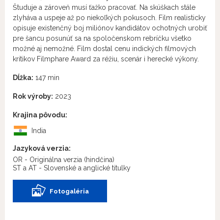
Študuje a zároveň musí ťažko pracovať. Na skúškach stále
zlyháva a uspeje až po niekoľkých pokusoch. Film realisticky
opisuje existenčný boj miliónov kandidátov ochotných urobiť
pre šancu posunúť sa na spoločenskom rebríčku všetko
možné aj nemožné. Film dostal cenu indických filmových
kritikov Filmphare Award za réžiu, scenár i herecké výkony.
Dĺžka:
147 min
Rok výroby:
2023
Krajina pôvodu:
India
Jazyková verzia:
OR - Originálna verzia
(hindčina)
ST a AT - Slovenské a anglické titulky
Fotogaléria