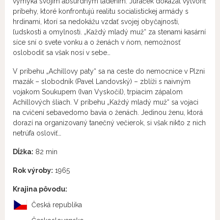
vymyká svojím absurdným ladením. Juráček dokázal vytvoriť
príbehy, ktoré konfrontujú realitu socialistickej armády s
hrdinami, ktorí sa nedokážu vzdať svojej obyčajnosti,
ľudskosti a omylnosti. „Každý mladý muž“ za stenami kasární
síce sní o svete vonku a o ženách v ňom, nemožnosť
oslobodiť sa však nosí v sebe…
V príbehu „Achillovy paty“ sa na ceste do nemocnice v Plzni
mazák – slobodník (Pavel Landovský) – zblíži s naivným
vojakom Soukupem (Ivan Vyskočil), trpiacim zápalom
Achillových šliach. V príbehu „Každý mladý muž“ sa vojaci
na cvičení sebavedomo bavia o ženách. Jedinou ženu, ktorá
dorazí na organizovaný tanečný večierok, si však nikto z nich
netrúfa osloviť…
Dĺžka:
82 min
Rok výroby:
1965
Krajina pôvodu:
Česká republika