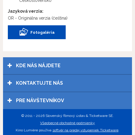
Československo
Jazyková verzia:
OR - Originálna verzia
(čeština)
Fotogaléria
KDE NÁS NÁJDETE
KONTAKTUJTE NÁS
PRE NÁVŠTEVNÍKOV
© 2011 - 2026 Slovenský filmový ústav & Ticketware SE.
Všeobecné obchodné podmienky
Kino Lumière používa
softvér na predaj vstupeniek Ticketware
.