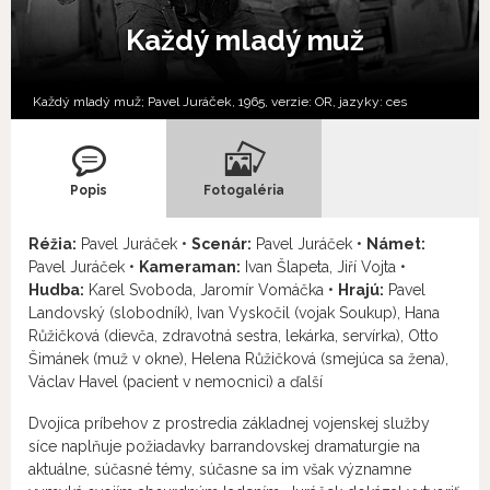
Každý mladý muž
Každý mladý muž; Pavel Juráček, 1965, verzie:
OR,
jazyky:
ces
Popis
Fotogaléria
Réžia:
Pavel Juráček •
Scenár:
Pavel Juráček •
Námet:
Pavel Juráček •
Kameraman:
Ivan Šlapeta, Jiří Vojta •
Hudba:
Karel Svoboda, Jaromír Vomáčka •
Hrajú:
Pavel
Landovský (slobodník), Ivan Vyskočil (vojak Soukup), Hana
Růžičková (dievča, zdravotná sestra, lekárka, servírka), Otto
Šimánek (muž v okne), Helena Růžičková (smejúca sa žena),
Václav Havel (pacient v nemocnici) a ďalší
Dvojica príbehov z prostredia základnej vojenskej služby
síce naplňuje požiadavky barrandovskej dramaturgie na
aktuálne, súčasné témy, súčasne sa im však významne