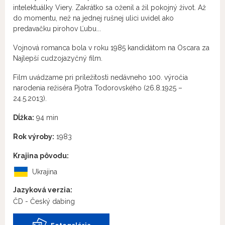
intelektuálky Viery. Zakrátko sa oženil a žil pokojný život. Až
do momentu, než na jednej rušnej ulici uvidel ako
predavačku pirohov Ľubu...
Vojnová romanca bola v roku 1985 kandidátom na Oscara za
Najlepší cudzojazyčný film.
Film uvádzame pri príležitosti nedávneho 100. výročia
narodenia režiséra Pjotra Todorovského (26.8.1925 –
24.5.2013).
Dĺžka:
94 min
Rok výroby:
1983
Krajina pôvodu:
Ukrajina
Jazyková verzia:
ČD - Český dabing