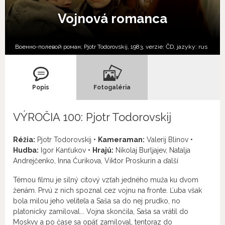
Vojnová romanca
Военно-полевой роман; Pjotr Todorovskij, 1983, verzie:
ČD,
jazyky:
rus
Popis
Fotogaléria
VÝROČIA 100: Pjotr Todorovskij
Réžia:
Pjotr Todorovskij •
Kameraman:
Valerij Blinov •
Hudba:
Igor Kanťukov •
Hrajú:
Nikolaj Burljajev, Natalja
Andrejčenko, Inna Čurikova, Viktor Proskurin a ďalší
Témou filmu je silný citový vzťah jedného muža ku dvom
ženám. Prvú z nich spoznal cez vojnu na fronte. Ľuba však
bola milou jeho veliteľa a Saša sa do nej prudko, no
platonicky zamiloval... Vojna skončila, Saša sa vrátil do
Moskvy a po čase sa opäť zamiloval, tentoraz do