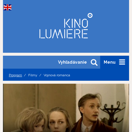
Vyhľadávanie
Menu
Program
Filmy
Vojnová romanca