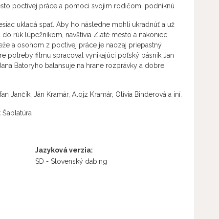
amiesto poctivej práce a pomoci svojim rodičom, podniknú
mesiac ukladá spať. Aby ho následne mohli ukradnúť a už
ú do rúk lúpežníkom, navštívia Zlaté mesto a nakoniec
e a osohom z poctivej práce je naozaj priepastný
e potreby filmu spracoval vynikajúci poľský básnik Jan
 Jana Batoryho balansuje na hrane rozprávky a dobre
n Jančík, Ján Kramár, Alojz Kramár, Olívia Binderová a iní.
 Šablatúra
Jazyková verzia:
SD - Slovenský dabing