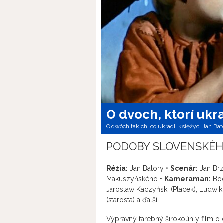
O dvoch, ktorí ukr
O dwóch takich, co ukradli księżyc; Jan Bat
PODOBY SLOVENSKÉH
Réžia:
Jan Batory •
Scenár:
Jan Brz
Makuszyńského •
Kameraman:
Bog
Jaroslaw Kaczyński (Placek), Ludwik 
(starosta) a ďalší.
Výpravný farebný širokoúhly film o