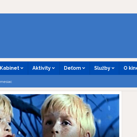
Kabinet
Aktivity
Deťom
Služby
O ki
i mesiac