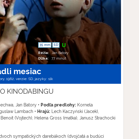
35 mm
SD
Réžia:
Jan Batory
Dĺžka:
77 minút
adli mesiac
ory, 1962, verzie:
SD,
jazyky:
slk
O KINODABINGU
echwa, Jan Batory •
Podľa predlohy:
Kornela
uslaw Lambach •
Hrajú:
Lech Kaczyński (Jacek),
Benoit (Vojtech), Helena Gross (matka), Janusz Strachocki
 dvoch sympatických darebákoch (dvojčatá a budúci