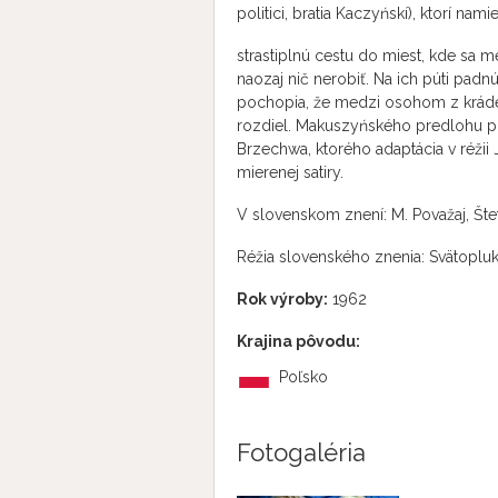
politici, bratia Kaczyńskí), ktorí n
strastiplnú cestu do miest, kde sa 
naozaj nič nerobiť. Na ich púti padn
pochopia, že medzi osohom z krádež
rozdiel. Makuszyńského predlohu pr
Brzechwa, ktorého adaptácia v réžii
mierenej satiry.
V slovenskom znení: M. Považaj, Štefa
Réžia slovenského znenia: Svätopluk
Rok výroby:
1962
Krajina pôvodu:
Poľsko
Fotogaléria