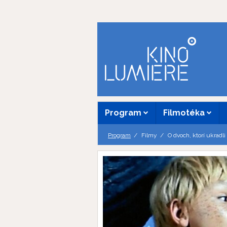
Program
Filmotéka
Program
Filmy
O dvoch, ktorí ukradl