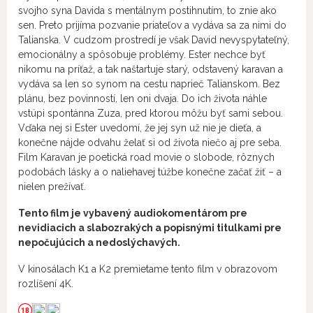
svojho syna Davida s mentálnym postihnutím, to znie ako
sen. Preto prijíma pozvanie priateľov a vydáva sa za nimi do
Talianska. V cudzom prostredí je však David nevyspytateľný,
emocionálny a spôsobuje problémy. Ester nechce byť
nikomu na príťaž, a tak naštartuje starý, odstavený karavan a
vydáva sa len so synom na cestu naprieč Talianskom. Bez
plánu, bez povinností, len oni dvaja. Do ich života náhle
vstúpi spontánna Zuza, pred ktorou môžu byť sami sebou.
Vďaka nej si Ester uvedomí, že jej syn už nie je dieťa, a
konečne nájde odvahu želať si od života niečo aj pre seba.
Film Karavan je poetická road movie o slobode, rôznych
podobách lásky a o naliehavej túžbe konečne začať žiť – a
nielen prežívať.
Tento film je vybavený audiokomentárom pre
nevidiacich a slabozrakých a popisnými titulkami pre
nepočujúcich a nedoslýchavých.
V kinosálach K1 a K2 premietame tento film v obrazovom
rozlíšení 4K.