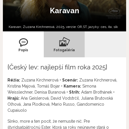
Karavan
Karavan; Zuzana Kirchnerová, 2025, verzie:
OR,
ST,
jazyky:
ces
,
ita
,
slk
Popis
Fotogaléria
{Český lev: najlepší film roka 2025}
Réžia:
Zuzana Kirchnerová •
Scenár:
Zuzana Kirchnerová,
Kristina Majová, Tomáš Bojar •
Kamera:
Simona
Weisslechner, Denisa Buranová •
Strih:
Adam Brothánek •
Hrajú:
Aňa Geislerová, David Vodstrčil, Juliana Brutovská
Oľhová, Jana Plodková, Mario Russo, Giandomenico
Cupaiuolo
Slnko, more a ten pocit, že nemusíte nič. Pre
štyridsaťpäťročnú Ester, ktorá sa roky neúnavne stará o