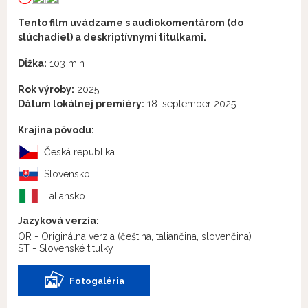
Tento film uvádzame s audiokomentárom (do
slúchadiel) a deskriptívnymi titulkami.
Dĺžka:
103 min
Rok výroby:
2025
Dátum lokálnej premiéry:
18. september 2025
Krajina pôvodu:
Česká republika
Slovensko
Taliansko
Jazyková verzia:
OR - Originálna verzia
(čeština, taliančina, slovenčina)
ST - Slovenské titulky
Fotogaléria